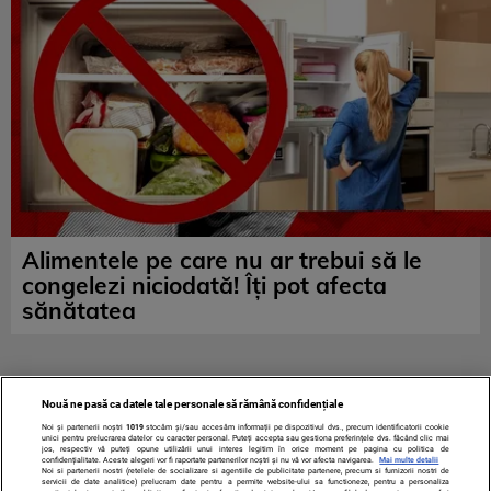
Alimentele pe care nu ar trebui să le
congelezi niciodată! Îţi pot afecta
sănătatea
Nouă ne pasă ca datele tale personale să rămână confidențiale
Noi și partenerii noștri
1019
stocăm și/sau accesăm informații pe dispozitivul dvs., precum identificatorii cookie
unici pentru prelucrarea datelor cu caracter personal. Puteți accepta sau gestiona preferințele dvs. făcând clic mai
jos, respectiv vă puteți opune utilizării unui interes legitim în orice moment pe pagina cu politica de
confidențialitate. Aceste alegeri vor fi raportate partenerilor noștri și nu vă vor afecta navigarea.
Mai multe detalii
Noi si partenerii nostri (retelele de socializare si agentiile de publicitate partenere, precum si furnizorii nostri de
servicii de date analitice) prelucram date pentru a permite website-ului sa functioneze, pentru a personaliza