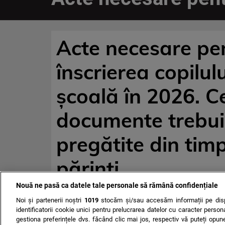
Acte necesare pe
înscrierea copilulu
școală în 2026. C
documente trebui
pregătite din tim
părinți
Nouă ne pasă ca datele tale personale să rămână confidențiale
Noi și partenerii noștri
1019
stocăm și/sau accesăm informații pe disp
identificatorii cookie unici pentru prelucrarea datelor cu caracter person
gestiona preferințele dvs. făcând clic mai jos, respectiv vă puteți opune 