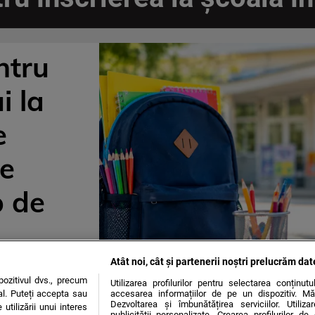
ntru
i la
e
e
p de
Atât noi, cât și partenerii noștri prelucrăm dat
ozitivul dvs., precum
Utilizarea profilurilor pentru selectarea conținut
al. Puteți accepta sau
accesarea informațiilor de pe un dispozitiv. Mă
Dezvoltarea și îmbunătățirea serviciilor. Utiliza
utilizării unui interes
publicității personalizate. Crearea profilurilor d