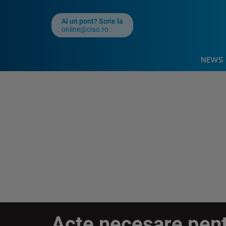
Ai un pont? Scrie la
online@ciao.ro
NEWS
Acte necesare pent