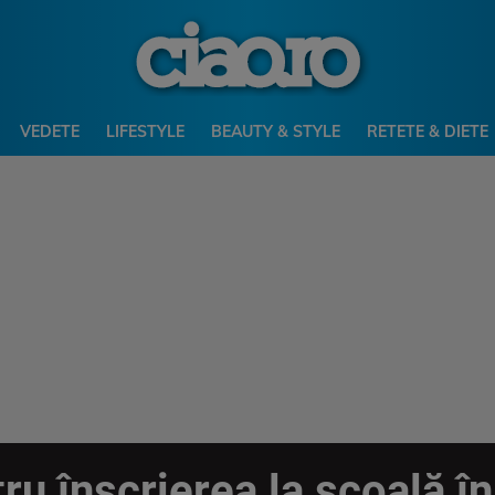
VEDETE
LIFESTYLE
BEAUTY & STYLE
RETETE & DIETE
ru înscrierea la școală î