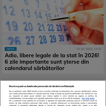
01 iul. 2025, 12:25
NEWS
Adio, libere legale de la stat în 2026!
6 zile importante sunt șterse din
calendarul sărbătorilor
Nouă ne pasă ca datele tale personale să rămână confidențiale
Noi și partenerii noștri
1017
stocăm și/sau accesăm informații pe dispozitivul dvs., precum identificatorii cookie
unici pentru prelucrarea datelor cu caracter personal. Puteți accepta sau gestiona preferințele dvs. făcând clic mai
jos, respectiv vă puteți opune utilizării unui interes legitim în orice moment pe pagina cu politica de
confidențialitate. Aceste alegeri vor fi raportate partenerilor noștri și nu vă vor afecta navigarea.
Mai multe detalii
Noi si partenerii nostri (retelele de socializare si agentiile de publicitate partenere, precum si furnizorii nostri de
servicii de date analitice) prelucram date pentru a permite website-ului sa functioneze, pentru a personaliza
continutul si anunturile publicitare afisate in functie de interesele si/sau profilul dvs., pentru a va oferi