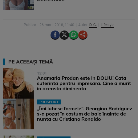
Publicat: 26 mart. 2018, 11:40
Autor:
D. C.
Lifestyle
PE ACEEAȘI TEMĂ
13:01
Anamaria Prodan este in DOLIU! Cata
suferinta pentru impresara. Cine a murit
in aceasta dimineata
PROSPORT
„Îmi iubesc formele”. Georgina Rodriguez
s-a pozat în costum de baie înainte de
nunta cu Cristiano Ronaldo