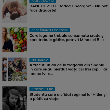
RÂZI CU LACRIMI
BANCUL ZILEI. Badea Gheorghe: – Nu pot
face dragoste!
CE SE ÎNTÂMPLĂ DOCTORE
Care legume trebuie consumate crude și
care trebuie gătite, potrivit Mihaelei Bilic
KFETELE.RO
A trecut un an de la tragedia din Spania
în care și-au pierdut viața cei trei copii, iar
mama lor a…
DESCOPERA.RO
Studenta care a sfidat regimul lui Hitler și
a plătit cu viața