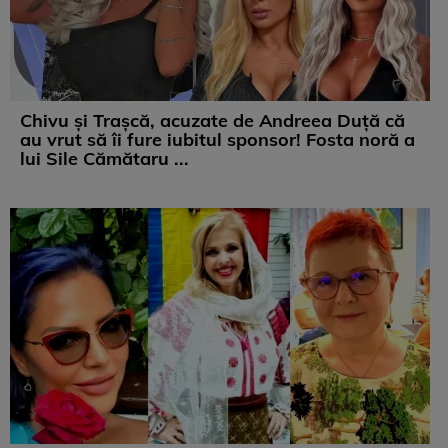
Chivu și Trașcă, acuzate de Andreea Duță că
au vrut să îi fure iubitul sponsor! Fosta noră a
lui Sile Cămătaru ...