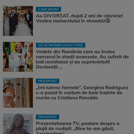
CANCAN.RO
Au DIVORȚAT, după 2 ani de căsnicie!
Vestea momentului în showbiz😮
CE SE ÎNTÂMPLĂ DOCTORE
Vedete din România care au învins
cancerul în stadii avansate. Au suferit de
boli nemiloase şi au supravieţuit!
Declarații ...
PROSPORT
„Îmi iubesc formele”. Georgina Rodriguez
s-a pozat în costum de baie înainte de
nunta cu Cristiano Ronaldo
PROSPORT
Prezentatoarea TV, postare despre o
plajă de nudiști: „Bine te-am găsit,
Amsterdam”