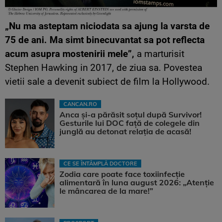
„Nu ma asteptam niciodata sa ajung la varsta de
75 de ani. Ma simt binecuvantat sa pot reflecta
acum asupra mostenirii mele”,
a marturisit
Stephen Hawking in 2017, de ziua sa. Povestea
vietii sale a devenit subiect de film la Hollywood.
CANCAN.RO
Anca și-a părăsit soțul după Survivor!
Gesturile lui DOC față de colegele din
junglă au detonat relația de acasă!
CE SE ÎNTÂMPLĂ DOCTORE
Zodia care poate face toxiinfecție
alimentară în luna august 2026: „Atenție
le mâncarea de la mare!”