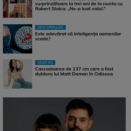
surprinzătoare la trei ani de la nunta cu
Robert Stoica: „Ne-a luat valul.”
DESCOPERA.RO
Este adevărat că inteligența oamenilor
scade?
GO4IT.RO
Cascadoarea de 137 cm care a fost
dublura lui Matt Damon în Odiseea