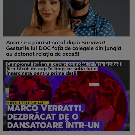
Anca și-a părăsit soțul după Survivor!
Gesturile lui DOC față de colegele din junglă
au detonat relația de acasă!