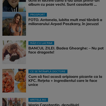
ochii in lacrimi cand s-au uitat printr-un
album cu poze vechi. Sunt casatoriti ...
PROSPORT
FOTO. Antonela, iubita mult mai tânără a
milionarului Arpad Paszkany, în jacuzzi
RÂZI CU LACRIMI
BANCUL ZILEI. Badea Gheorghe: – Nu pot
face dragoste!
CE SE ÎNTÂMPLĂ DOCTORE
Cum să faci acasă aripioare picante ca la
KFC. Rețeta + ingredientul care le face
unice
KFETELE.RO
Maria Constantin, dezvăluiri