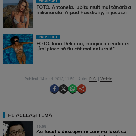
PROSPORT
FOTO. Antonela, iubita mult mai tânără a
milionarului Arpad Paszkany, în jacuzzi
PROSPORT
FOTO. Irina Deleanu, imagini incendiare:
„Îmi place să fiu cât mai naturală”
Publicat: 14 mart. 2018, 11:50
Autor:
D. C.
Vedete
PE ACEEAȘI TEMĂ
16:55
Au facut o descoperire care i-a lasat cu