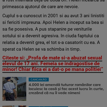
primeasca ajutorul de care are nevoie.
Cuplul s-a cunoscut in 2001 si au avut 3 ani linistiti
si fericiti impreuna. Apoi Helen a inceput sa bea si
sa fie posesiva. A pus stapanire pe veniturile
sotului si a devenit agresiva. In ciuda faptului ca
relatia a devenit grea, el tot s-a casatorit cu ea. A
sperat ca Helen se va schimba in timp.
Citeste si: „Profa de mate si-a abuzat sexual
elevul de 17 ani. Femeia se indragostise de
minor! Chiar fiica ei a dat-o pe mana politiei”
CANCAN.RO
4.000 lei amendă tuturor românilor care
locuiesc la casă și fac acest lucru în curte,
crezând că nu îi vede nimeni