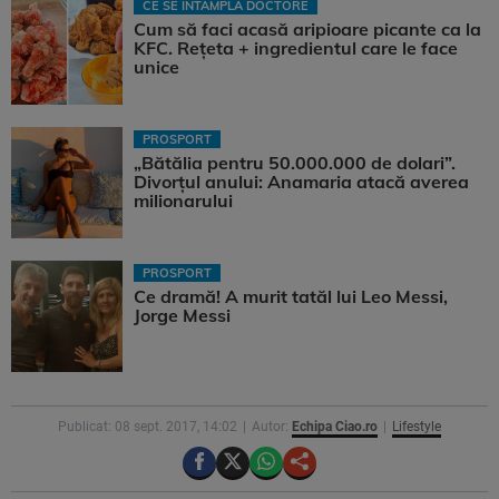
CE SE ÎNTÂMPLĂ DOCTORE
Cum să faci acasă aripioare picante ca la
KFC. Rețeta + ingredientul care le face
unice
PROSPORT
„Bătălia pentru 50.000.000 de dolari”.
Divorțul anului: Anamaria atacă averea
milionarului
PROSPORT
Ce dramă! A murit tatăl lui Leo Messi,
Jorge Messi
Publicat: 08 sept. 2017, 14:02
Autor:
Echipa Ciao.ro
Lifestyle