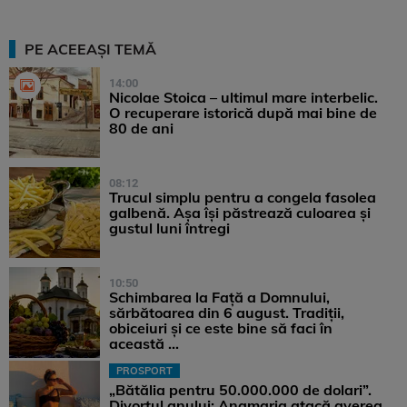
PE ACEEAȘI TEMĂ
14:00
Nicolae Stoica – ultimul mare interbelic.
O recuperare istorică după mai bine de
80 de ani
08:12
Trucul simplu pentru a congela fasolea
galbenă. Așa își păstrează culoarea și
gustul luni întregi
10:50
Schimbarea la Față a Domnului,
sărbătoarea din 6 august. Tradiții,
obiceiuri și ce este bine să faci în
această ...
PROSPORT
„Bătălia pentru 50.000.000 de dolari”.
Divorțul anului: Anamaria atacă averea