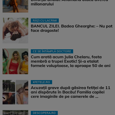
milionarului
RÂZI CU LACRIMI
BANCUL ZILEI. Badea Gheorghe: – Nu pot
face dragoste!
CE SE ÎNTÂMPLĂ DOCTORE
Cum arată acum Julia Chelaru, fosta
membră a trupei Exotic! Și-a etalat
formele voluptoase, la aproape 50 de ani
KFETELE.RO
Acuzații grave după găsirea fetiței de 11
ani dispărute în Bacău! Familia copilei
cere imaginile de pe camerele de ...
DESCOPERA.RO