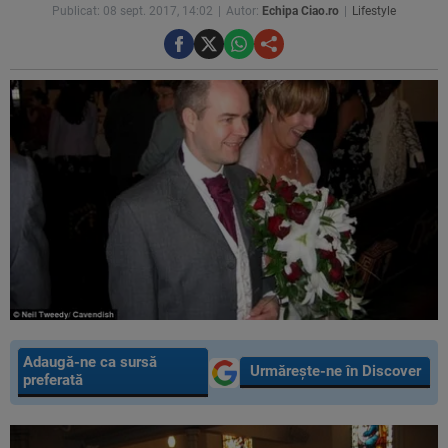
Publicat: 08 sept. 2017, 14:02
Autor:
Echipa Ciao.ro
Lifestyle
Adaugă-ne ca sursă
Urmărește-ne în Discover
preferată