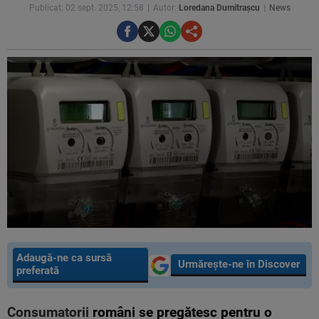
Publicat: 02 sept. 2025, 12:58
Autor:
Loredana Dumitrașcu
News
Adaugă-ne ca sursă
Urmărește-ne în Discover
preferată
Consumatorii
români se pregătesc pentru o