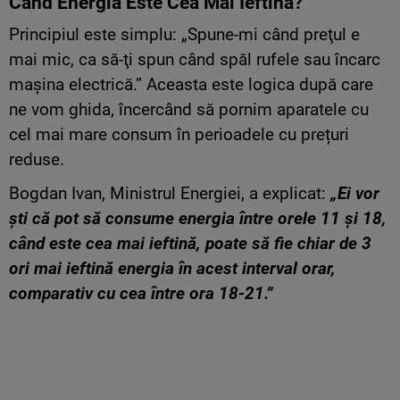
Când Energia Este Cea Mai Ieftină?
Principiul este simplu: „Spune-mi când preţul e
mai mic, ca să-ţi spun când spăl rufele sau încarc
maşina electrică.” Aceasta este logica după care
ne vom ghida, încercând să pornim aparatele cu
cel mai mare consum în perioadele cu prețuri
reduse.
Bogdan Ivan, Ministrul Energiei, a explicat:
„Ei vor
şti că pot să consume energia între orele 11 şi 18,
când este cea mai ieftină, poate să fie chiar de 3
ori mai ieftină energia în acest interval orar,
comparativ cu cea între ora 18-21.”