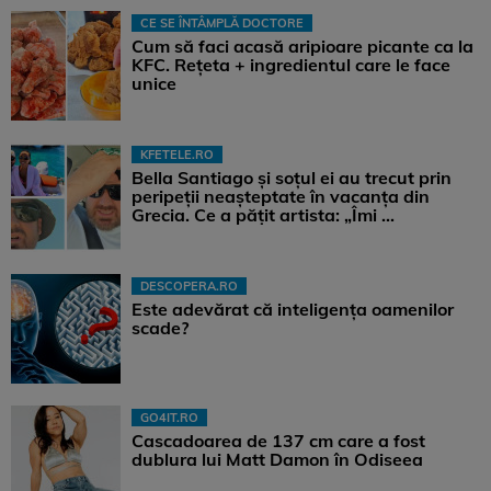
CE SE ÎNTÂMPLĂ DOCTORE
Cum să faci acasă aripioare picante ca la
KFC. Rețeta + ingredientul care le face
unice
KFETELE.RO
Bella Santiago și soțul ei au trecut prin
peripeții neașteptate în vacanța din
Grecia. Ce a pățit artista: „Îmi ...
DESCOPERA.RO
Este adevărat că inteligența oamenilor
scade?
GO4IT.RO
Cascadoarea de 137 cm care a fost
dublura lui Matt Damon în Odiseea