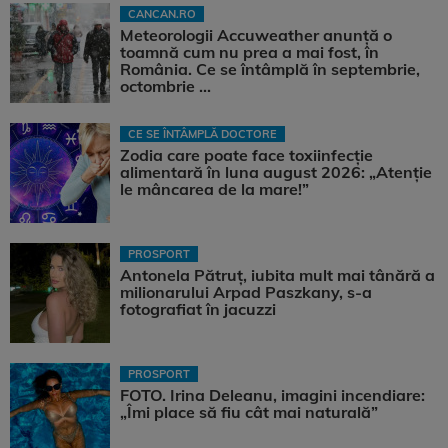
CANCAN.RO
Meteorologii Accuweather anunță o
toamnă cum nu prea a mai fost, în
România. Ce se întâmplă în septembrie,
octombrie ...
CE SE ÎNTÂMPLĂ DOCTORE
Zodia care poate face toxiinfecție
alimentară în luna august 2026: „Atenție
le mâncarea de la mare!”
PROSPORT
Antonela Pătruț, iubita mult mai tânără a
milionarului Arpad Paszkany, s-a
fotografiat în jacuzzi
PROSPORT
FOTO. Irina Deleanu, imagini incendiare:
„Îmi place să fiu cât mai naturală”