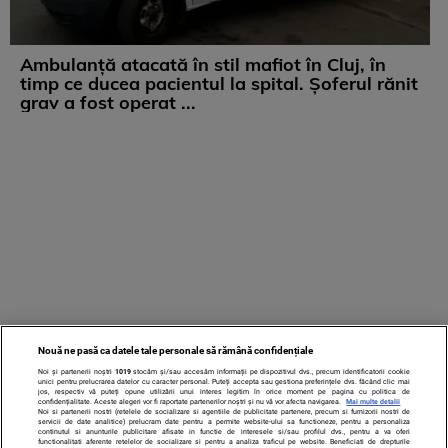
Ambulanță atacată în stil mafiot în Cluj, în
timp ce ducea pacientul la spital. Șoferul rănit
grav a fost operat ...
Nouă ne pasă ca datele tale personale să rămână confidențiale
Noi și partenerii noștri
1019
stocăm și/sau accesăm informații pe dispozitivul dvs., precum identificatorii cookie
unici pentru prelucrarea datelor cu caracter personal. Puteți accepta sau gestiona preferințele dvs. făcând clic mai
jos, respectiv vă puteți opune utilizării unui interes legitim în orice moment pe pagina cu politica de
confidențialitate. Aceste alegeri vor fi raportate partenerilor noștri și nu vă vor afecta navigarea.
Mai multe detalii
Noi si partenerii nostri (retelele de socializare si agentiile de publicitate partenere, precum si furnizorii nostri de
servicii de date analitice) prelucram date pentru a permite website-ului sa functioneze, pentru a personaliza
continutul si anunturile publicitare afisate in functie de interesele si/sau profilul dvs., pentru a va oferi
functionalitati aferente retelelor de socializare si pentru a analiza traficul pe website. Beneficiati de drepturile