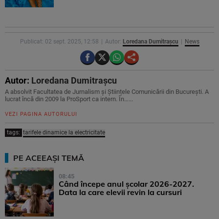
Publicat: 02 sept. 2025, 12:58
Autor:
Loredana Dumitrașcu
News
Autor:
Loredana Dumitrașcu
A absolvit Facultatea de Jurnalism și Științele Comunicării din București. A
lucrat încă din 2009 la ProSport ca intern. În…...
VEZI PAGINA AUTORULUI
tags:
tarifele dinamice la electricitate
PE ACEEAȘI TEMĂ
08:45
Când începe anul școlar 2026-2027.
Data la care elevii revin la cursuri