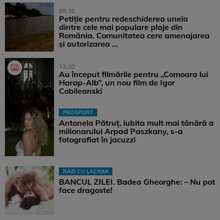
09:32
Petiție pentru redeschiderea uneia
dintre cele mai populare plaje din
România. Comunitatea cere amenajarea
și autorizarea ...
13:32
Au început filmările pentru „Comoara lui
Harap-Alb”, un nou film de Igor
Cobileanski
PROSPORT
Antonela Pătruț, iubita mult mai tânără a
milionarului Arpad Paszkany, s-a
fotografiat în jacuzzi
RÂZI CU LACRIMI
BANCUL ZILEI. Badea Gheorghe: – Nu pot
face dragoste!