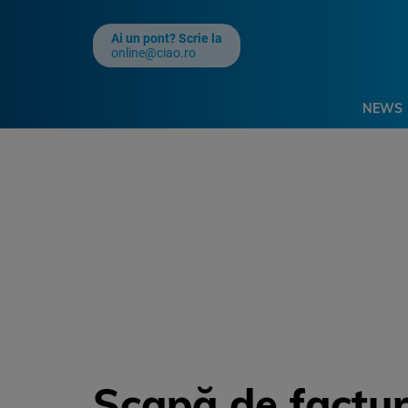
Ai un pont? Scrie la
online@ciao.ro
NEWS
Scapă de facturi