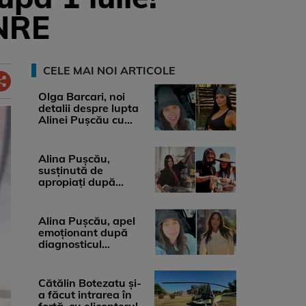
ANRE
CELE MAI NOI ARTICOLE
Olga Barcari, noi
detalii despre lupta
Alinei Pușcău cu
boala. Cât ar costa
tratamentul ...
Alina Pușcău,
susținută de
apropiați după
diagnosticul care a
șocat-o. Ce spun
medicii, ...
Alina Pușcău, apel
emoționant după
diagnosticul
devastator: „Am
cinci tumori. Vă rog
...
Cătălin Botezatu și-
a făcut intrarea în