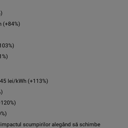
%)
h (+84%)
+103%)
11%)
,45 lei/kWh (+113%)
%)
(+120%)
0%)
e impactul scumpirilor alegând să schimbe