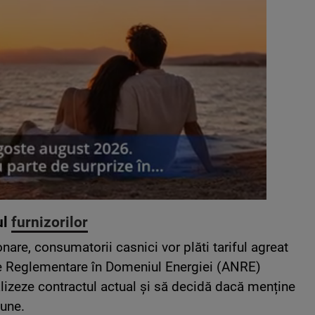
ul
furnizorilor
are, consumatorii casnici vor plăti tariful agreat
de Reglementare în Domeniul Energiei (ANRE)
lizeze contractul actual și să decidă dacă menține
iune.