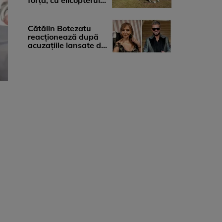
forță, cu elicopterul,
la Young Island
Festival ...
Cătălin Botezatu
reacționează după
acuzațiile lansate de
Eli Lăslean: „Brandul
există ...