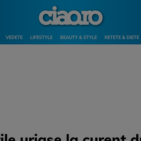
VEDETE
LIFESTYLE
BEAUTY & STYLE
RETETE & DIETE
le uriașe la curent d