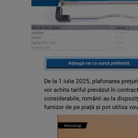
Adaugă-ne ca sursă preferată
De la 1 iulie 2025, plafonarea prețuri
vor achita tariful prevăzut în contrac
considerabile, românii au la dispoziț
furnizor de pe piață și pot utiliza vo