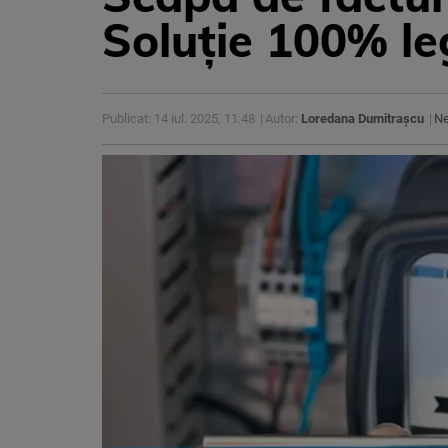
Soluție 100% l
Publicat: 14 iul. 2025, 11:48
Autor:
Loredana Dumitrașcu
N