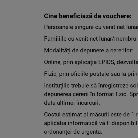
Cine beneficiază de vouchere:
Persoanele singure cu venit net lun
Familiile cu venit net lunar/membr
Modalități de depunere a cererilor:
Online, prin aplicația EPIDS, dezvolt
Fizic, prin oficiile poștale sau la pri
Instituțiile trebuie să înregistreze s
depunerea cererii în format fizic. Spri
data ultimei încărcări.
Costul estimat al măsurii este de 1 mi
aplicația informatică va fi disponibi
ordonanței de urgență.