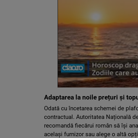
Adaptarea la noile prețuri și top
Odată cu încetarea schemei de plafon
contractual. Autoritatea Națională 
recomandă fiecărui român să își ana
același furnizor sau alege o altă opț