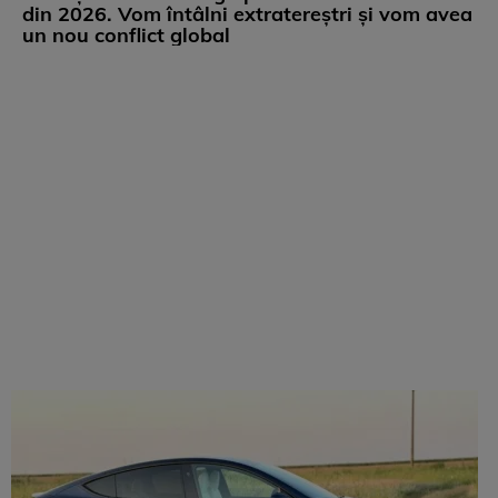
din 2026. Vom întâlni extratereștri și vom avea
un nou conflict global