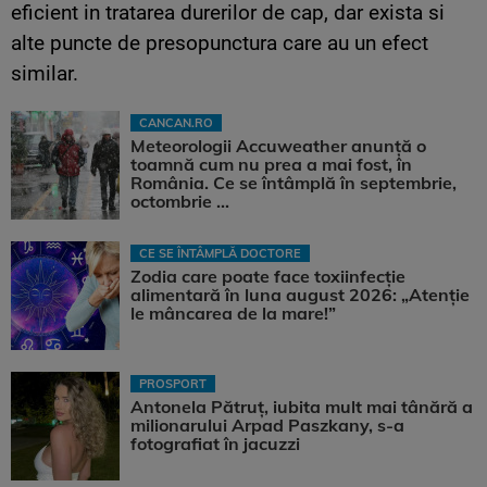
eficient in tratarea durerilor de cap, dar exista si
alte puncte de presopunctura care au un efect
similar.
CANCAN.RO
Meteorologii Accuweather anunță o
toamnă cum nu prea a mai fost, în
România. Ce se întâmplă în septembrie,
octombrie ...
CE SE ÎNTÂMPLĂ DOCTORE
Zodia care poate face toxiinfecție
alimentară în luna august 2026: „Atenție
le mâncarea de la mare!”
PROSPORT
Antonela Pătruț, iubita mult mai tânără a
milionarului Arpad Paszkany, s-a
fotografiat în jacuzzi