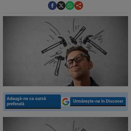
Adaugă-ne ca sursă
Urmărește-ne în Discover
preferată