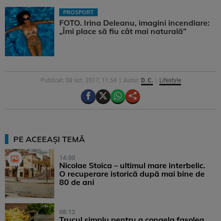
PROSPORT
FOTO. Irina Deleanu, imagini incendiare:
„Îmi place să fiu cât mai naturală”
Publicat: 08 oct. 2017, 11:54
Autor:
D. C.
Lifestyle
PE ACEEAȘI TEMĂ
14:00
Nicolae Stoica – ultimul mare interbelic.
O recuperare istorică după mai bine de
80 de ani
08:12
Trucul simplu pentru a congela fasolea