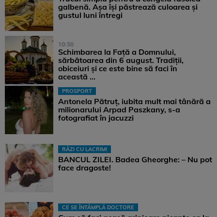
galbenă. Așa își păstrează culoarea și
gustul luni întregi
10:50
Schimbarea la Față a Domnului,
sărbătoarea din 6 august. Tradiții,
obiceiuri și ce este bine să faci în
această ...
PROSPORT
Antonela Pătruț, iubita mult mai tânără a
milionarului Arpad Paszkany, s-a
fotografiat în jacuzzi
RÂZI CU LACRIMI
BANCUL ZILEI. Badea Gheorghe: – Nu pot
face dragoste!
CE SE ÎNTÂMPLĂ DOCTORE