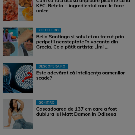
Cum să faci acasă aripioare picante ca la
KFC. Rețeta + ingredientul care le face
unice
KFETELE.RO
Bella Santiago și soțul ei au trecut prin
peripeții neașteptate în vacanța din
Grecia. Ce a pățit artista: „Îmi ...
DESCOPERA.RO
Este adevărat că inteligența oamenilor
scade?
GO4IT.RO
Cascadoarea de 137 cm care a fost
dublura lui Matt Damon în Odiseea