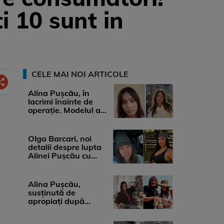
i 10 sunt in
CELE MAI NOI ARTICOLE
Alina Pușcău, în
lacrimi înainte de
operație. Modelul a
anunțat că suferă de
cancer ...
Olga Barcari, noi
detalii despre lupta
Alinei Pușcău cu
boala. Cât ar costa
tratamentul ...
Alina Pușcău,
susținută de
apropiați după
diagnosticul care a
șocat-o. Ce spun