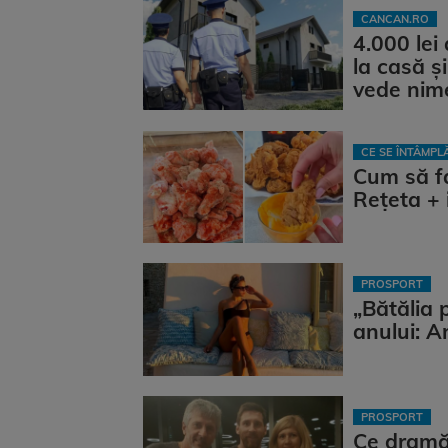
CANCAN.RO
4.000 lei
la casă și
vede nim
CE SE ÎNTÂMP
Cum să fa
Rețeta + 
PROSPORT
„Bătălia 
anului: A
PROSPORT
Ce dramă!