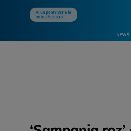
Ai un pont? Scrie la
online@ciao.ro
NEWS
‘Sampania roz’ 