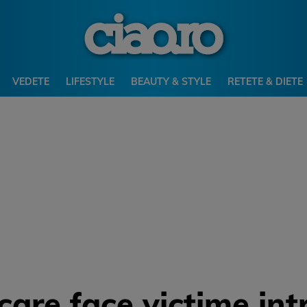
VEDETE
LIFESTYLE
BEAUTY & STYLE
RETETE & DIETE
care face victime int