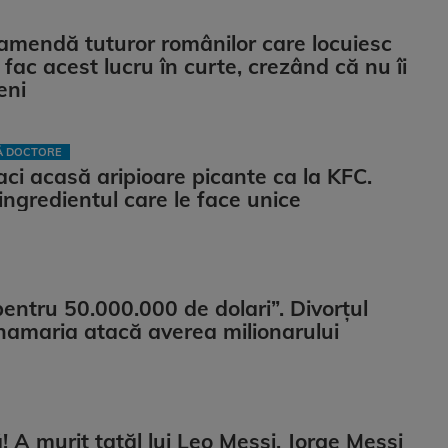
 amendă tuturor românilor care locuiesc
 fac acest lucru în curte, crezând că nu îi
eni
LĂ DOCTORE
ci acasă aripioare picante ca la KFC.
ingredientul care le face unice
pentru 50.000.000 de dolari”. Divorțul
namaria atacă averea milionarului
 A murit tatăl lui Leo Messi, Jorge Messi