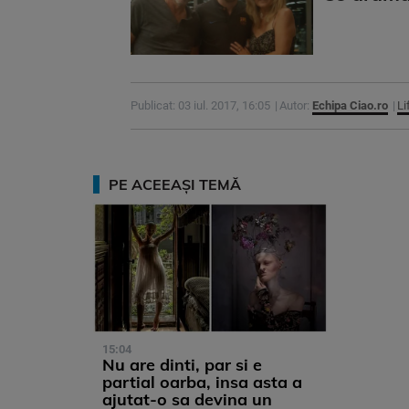
Publicat: 03 iul. 2017, 16:05
Autor:
Echipa Ciao.ro
Li
PE ACEEAȘI TEMĂ
15:04
Nu are dinti, par si e
partial oarba, insa asta a
ajutat-o sa devina un