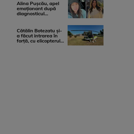
medicii, ...
Alina Pușcău, apel
emoționant după
diagnosticul
devastator: „Am
cinci tumori. Vă rog
...
Cătălin Botezatu și-
a făcut intrarea în
forță, cu elicopterul,
la Young Island
Festival ...