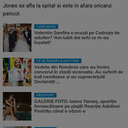
Jones se afla la spital si este in afara oricarui
pericol.
CANCAN.RO
Valentin Sanfira o acuză pe Codruța de
adulter? 'Am iubit doi ochi ce m-au
înșelat!'
CE SE ÎNTÂMPLĂ DOCTORE
Vedete din România care au învins
cancerul în stadii avansate. Au suferit de
boli nemiloase şi au supravieţuit!
Declarații ...
PROSPORT
GALERIE FOTO. Ioana Tamaş, apariție
fermecătoare pe plajă! Reacția Adelinei
Pestrițu când a văzut-o