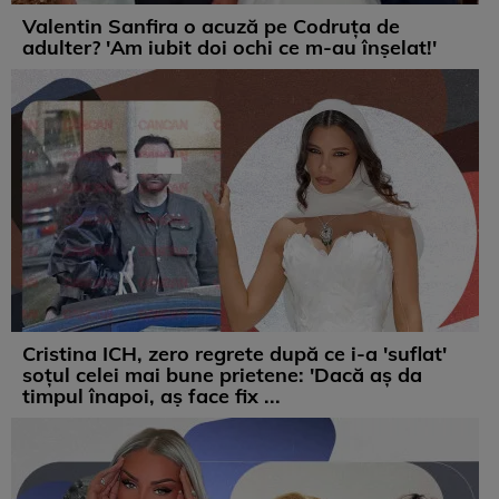
Valentin Sanfira o acuză pe Codruța de
adulter? 'Am iubit doi ochi ce m-au înșelat!'
Cristina ICH, zero regrete după ce i-a 'suflat'
soțul celei mai bune prietene: 'Dacă aș da
timpul înapoi, aș face fix ...