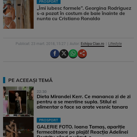
PROSPORT
„Îmi iubesc formele”. Georgina Rodriguez
s-a pozat în costum de baie înainte de
nunta cu Cristiano Ronaldo
Publicat: 23 mart. 2018, 15:27
Autor:
Echipa Ciao.ro
Lifestyle
PE ACEEAȘI TEMĂ
22:30
Dieta Mirandei Kerr. Ce mananca zi de zi
pentru a se mentine supla. Stilul ei
alimentar o face sa arate vesnic tanara
PROSPORT
GALERIE FOTO. Ioana Tamaş, apariție
fermecătoare pe plajă! Reacția Adelinei
Pestrițu când a văzut-o