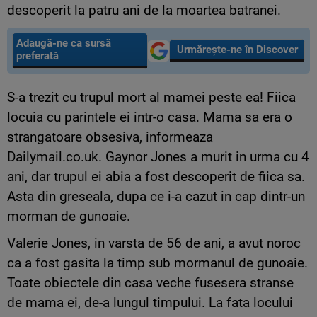
descoperit la patru ani de la moartea batranei.
Adaugă-ne ca sursă
Urmărește-ne în Discover
preferată
S-a trezit cu trupul mort al mamei peste ea! Fiica
locuia cu parintele ei intr-o casa. Mama sa era o
strangatoare obsesiva, informeaza
Dailymail.co.uk. Gaynor Jones a murit in urma cu 4
ani, dar trupul ei abia a fost descoperit de fiica sa.
Asta din greseala, dupa ce i-a cazut in cap dintr-un
morman de gunoaie.
Valerie Jones, in varsta de 56 de ani, a avut noroc
ca a fost gasita la timp sub mormanul de gunoaie.
Toate obiectele din casa veche fusesera stranse
de mama ei, de-a lungul timpului. La fata locului