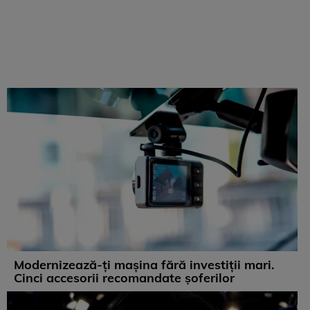
Modernizează-ți mașina fără investiții mari.
Cinci accesorii recomandate șoferilor