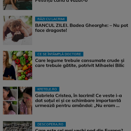
RÂZI CU LACRIMI
BANCUL ZILEI. Badea Gheorghe: – Nu pot
face dragoste!
CE SE ÎNTÂMPLĂ DOCTORE
Care legume trebuie consumate crude și
care trebuie gătite, potrivit Mihaelei Bilic
KFETELE.RO
Gabriela Cristea, în lacrimi! Ce veste i-a
dat soțul ei și ce schimbare importantă
urmează pentru amândoi: „Nu eram ...
DESCOPERA.RO
Care este cel mai vechi pod din Europa?