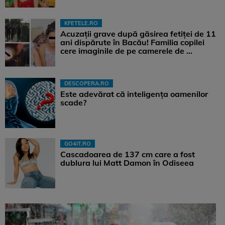
KFETELE.RO
Acuzații grave după găsirea fetiței de 11
ani dispărute în Bacău! Familia copilei
cere imaginile de pe camerele de ...
DESCOPERA.RO
Este adevărat că inteligența oamenilor
scade?
GO4IT.RO
Cascadoarea de 137 cm care a fost
dublura lui Matt Damon în Odiseea