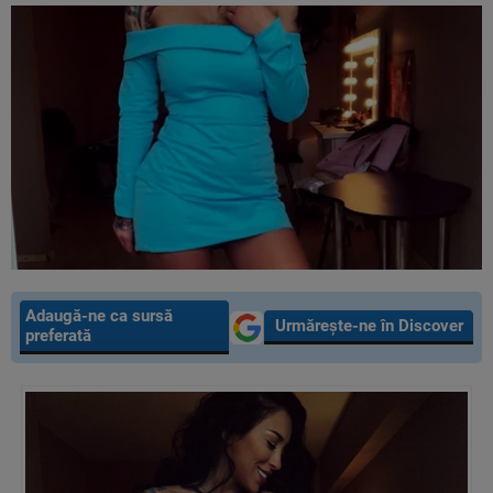
Adaugă-ne ca sursă
Urmărește-ne în Discover
preferată