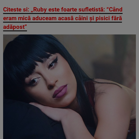
Citeste si: „Ruby este foarte sufletistă: “Când
eram mică aduceam acasă câini și pisici fără
adăpost”