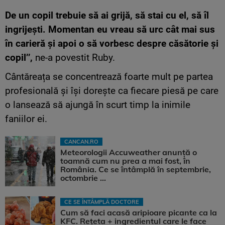
De un copil trebuie să ai grijă, să stai cu el, să îl
ingrijeşti. Momentan eu vreau să urc cât mai sus
în carieră şi apoi o să vorbesc despre căsătorie şi
copil’’,
ne-a povestit Ruby.
Cântăreața se concentrează foarte mult pe partea
profesională și își dorește ca fiecare piesă pe care
o lansează să ajungă în scurt timp la inimile
faniilor ei.
CANCAN.RO
Meteorologii Accuweather anunță o
toamnă cum nu prea a mai fost, în
România. Ce se întâmplă în septembrie,
octombrie ...
CE SE ÎNTÂMPLĂ DOCTORE
Cum să faci acasă aripioare picante ca la
KFC. Rețeta + ingredientul care le face