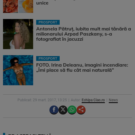
unice
PROSPORT
Antonela Pătruț, iubita mult mai tânără a
milionarului Arpad Paszkany, s-a
fotografiat în jacuzzi
PROSPORT
FOTO. Irina Deleanu, imagini incendiare:
„Îmi place să fiu cât mai naturală”
Publicat: 29 mart. 2017, 13:25
Autor:
Echipa Ciao.ro
News