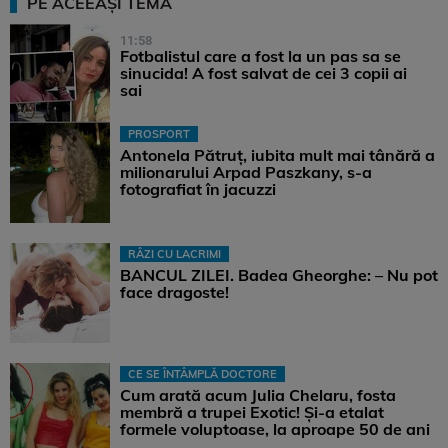
PE ACEEAȘI TEMĂ
11:58
Fotbalistul care a fost la un pas sa se
sinucida! A fost salvat de cei 3 copii ai
sai
PROSPORT
Antonela Pătruț, iubita mult mai tânără a
milionarului Arpad Paszkany, s-a
fotografiat în jacuzzi
RÂZI CU LACRIMI
BANCUL ZILEI. Badea Gheorghe: – Nu pot
face dragoste!
CE SE ÎNTÂMPLĂ DOCTORE
Cum arată acum Julia Chelaru, fosta
membră a trupei Exotic! Și-a etalat
formele voluptoase, la aproape 50 de ani