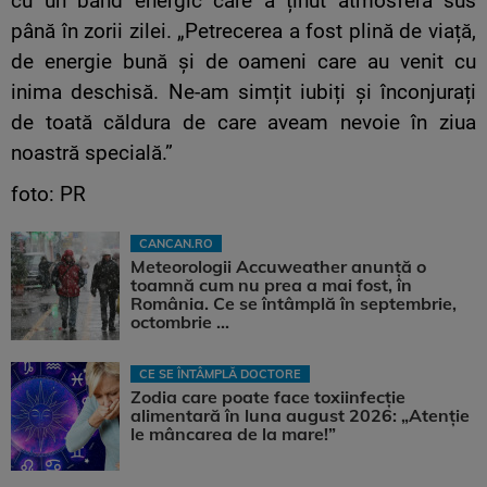
cu un band energic care a ținut atmosfera sus
până în zorii zilei. „Petrecerea a fost plină de viață,
de energie bună și de oameni care au venit cu
inima deschisă. Ne-am simțit iubiți și înconjurați
de toată căldura de care aveam nevoie în ziua
noastră specială.”
foto: PR
CANCAN.RO
Meteorologii Accuweather anunță o
toamnă cum nu prea a mai fost, în
România. Ce se întâmplă în septembrie,
octombrie ...
CE SE ÎNTÂMPLĂ DOCTORE
Zodia care poate face toxiinfecție
alimentară în luna august 2026: „Atenție
le mâncarea de la mare!”