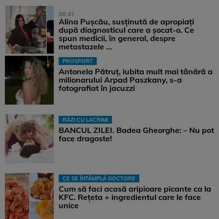
08:41
Alina Pușcău, susținută de apropiați
după diagnosticul care a șocat-o. Ce
spun medicii, în general, despre
metastazele ...
PROSPORT
Antonela Pătruț, iubita mult mai tânără a
milionarului Arpad Paszkany, s-a
fotografiat în jacuzzi
RÂZI CU LACRIMI
BANCUL ZILEI. Badea Gheorghe: – Nu pot
face dragoste!
CE SE ÎNTÂMPLĂ DOCTORE
Cum să faci acasă aripioare picante ca la
KFC. Rețeta + ingredientul care le face
unice