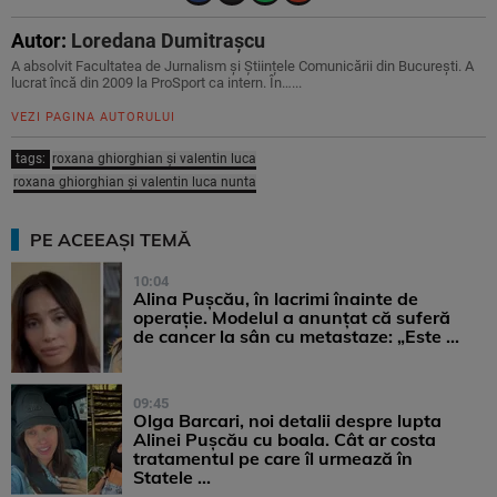
Autor:
Loredana Dumitrașcu
A absolvit Facultatea de Jurnalism și Științele Comunicării din București. A
lucrat încă din 2009 la ProSport ca intern. În…...
VEZI PAGINA AUTORULUI
tags:
roxana ghiorghian și valentin luca
roxana ghiorghian și valentin luca nunta
PE ACEEAȘI TEMĂ
10:04
Alina Pușcău, în lacrimi înainte de
operație. Modelul a anunțat că suferă
de cancer la sân cu metastaze: „Este ...
09:45
Olga Barcari, noi detalii despre lupta
Alinei Pușcău cu boala. Cât ar costa
tratamentul pe care îl urmează în
Statele ...