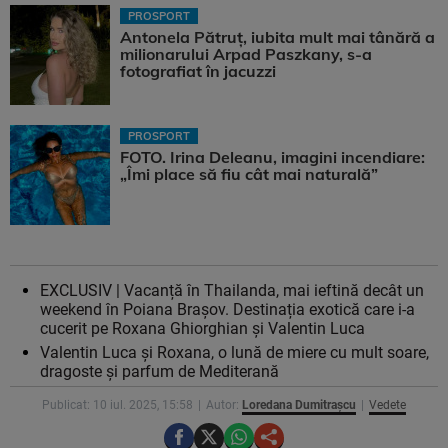
PROSPORT
Antonela Pătruț, iubita mult mai tânără a
milionarului Arpad Paszkany, s-a
fotografiat în jacuzzi
PROSPORT
FOTO. Irina Deleanu, imagini incendiare:
„Îmi place să fiu cât mai naturală”
EXCLUSIV | Vacanță în Thailanda, mai ieftină decât un
weekend în Poiana Brașov. Destinația exotică care i-a
cucerit pe Roxana Ghiorghian și Valentin Luca
Valentin Luca și Roxana, o lună de miere cu mult soare,
dragoste și parfum de Mediterană
Publicat: 10 iul. 2025, 15:58
Autor:
Loredana Dumitrașcu
Vedete