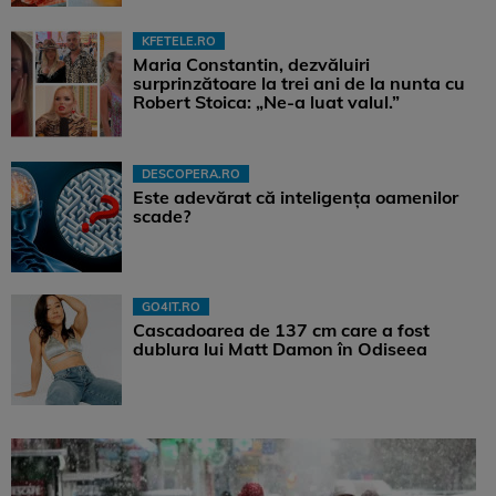
KFETELE.RO
Maria Constantin, dezvăluiri
surprinzătoare la trei ani de la nunta cu
Robert Stoica: „Ne-a luat valul.”
DESCOPERA.RO
Este adevărat că inteligența oamenilor
scade?
GO4IT.RO
Cascadoarea de 137 cm care a fost
dublura lui Matt Damon în Odiseea