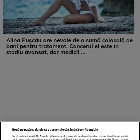
Alina Pușcău are nevoie de o sumă colosală de
bani pentru tratament. Cancerul ei este în
stadiu avansat, dar medicii ...
Nouă ne pasă ca datele tale personale să rămână confidențiale
Noi și partenerii noștri
1017
stocăm și/sau accesăm informații pe dispozitivul dvs., precum identificatorii cookie
unici pentru prelucrarea datelor cu caracter personal. Puteți accepta sau gestiona preferințele dvs. făcând clic mai