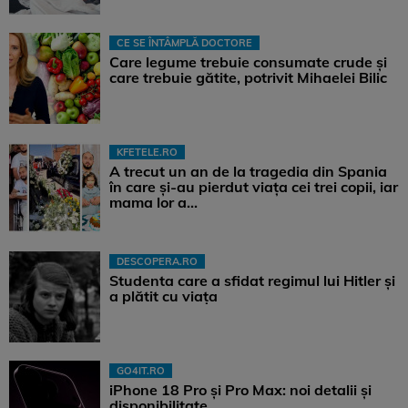
CE SE ÎNTÂMPLĂ DOCTORE
Care legume trebuie consumate crude și
care trebuie gătite, potrivit Mihaelei Bilic
KFETELE.RO
A trecut un an de la tragedia din Spania
în care și-au pierdut viața cei trei copii, iar
mama lor a…
DESCOPERA.RO
Studenta care a sfidat regimul lui Hitler și
a plătit cu viața
GO4IT.RO
iPhone 18 Pro și Pro Max: noi detalii și
disponibilitate