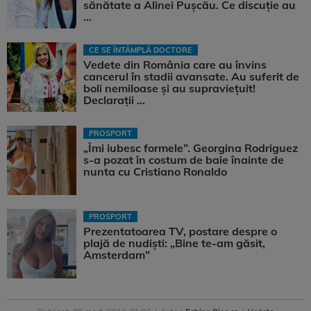
sănătate a Alinei Pușcău. Ce discuție au
...
CE SE ÎNTÂMPLĂ DOCTORE
Vedete din România care au învins
cancerul în stadii avansate. Au suferit de
boli nemiloase şi au supravieţuit!
Declarații ...
PROSPORT
„Îmi iubesc formele”. Georgina Rodriguez
s-a pozat în costum de baie înainte de
nunta cu Cristiano Ronaldo
PROSPORT
Prezentatoarea TV, postare despre o
plajă de nudiști: „Bine te-am găsit,
Amsterdam”