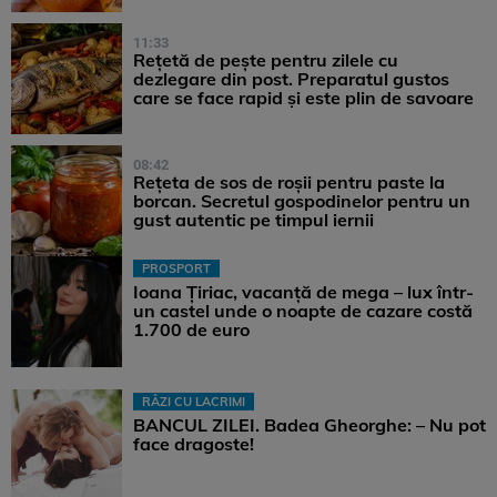
11:33
Rețetă de pește pentru zilele cu
dezlegare din post. Preparatul gustos
care se face rapid și este plin de savoare
08:42
Rețeta de sos de roșii pentru paste la
borcan. Secretul gospodinelor pentru un
gust autentic pe timpul iernii
PROSPORT
Ioana Țiriac, vacanță de mega – lux într-
un castel unde o noapte de cazare costă
1.700 de euro
RÂZI CU LACRIMI
BANCUL ZILEI. Badea Gheorghe: – Nu pot
face dragoste!