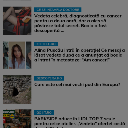
CE SE ÎNTÂMPLĂ DOCTORE
Vedeta celebră, diagnosticată cu cancer
pentru a doua oară, dar a ales să
păstreze totul secret. Boala a fost
descoperită ...
KFETELE.RO
Alina Pușcău intră în operație! Ce mesaj a
lăsat vedeta după ce a anunțat că boala
a intrat în metastaze: “Am cancer!”
DESCOPERA.RO
Care este cel mai vechi pod din Europa?
GO4IT.RO
PARKSIDE aduce în LIDL TOP 7 scule
pentru orice atelier. „Vedeta” ofertei costă