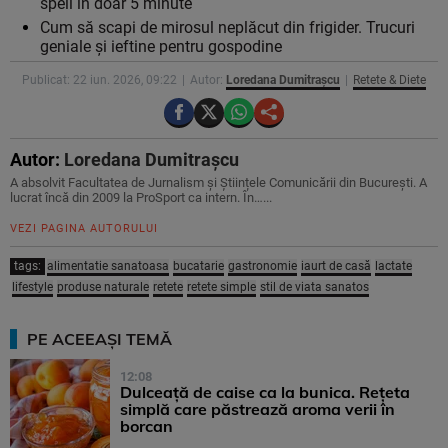
speli în doar 5 minute
Cum să scapi de mirosul neplăcut din frigider. Trucuri
geniale și ieftine pentru gospodine
Publicat: 22 iun. 2026, 09:22
Autor:
Loredana Dumitrașcu
Retete & Diete
Autor:
Loredana Dumitrașcu
A absolvit Facultatea de Jurnalism și Științele Comunicării din București. A
lucrat încă din 2009 la ProSport ca intern. În…...
VEZI PAGINA AUTORULUI
tags:
alimentatie sanatoasa
bucatarie
gastronomie
iaurt de casă
lactate
lifestyle
produse naturale
retete
retete simple
stil de viata sanatos
PE ACEEAȘI TEMĂ
12:08
Dulceață de caise ca la bunica. Rețeta
simplă care păstrează aroma verii în
borcan