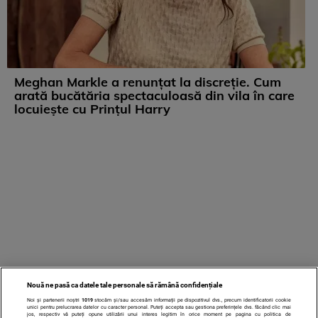
Meghan Markle a renunțat la discreție. Cum
arată bucătăria spectaculoasă din vila în care
locuiește cu Prințul Harry
Nouă ne pasă ca datele tale personale să rămână confidențiale
Noi și partenerii noștri
1019
stocăm și/sau accesăm informații pe dispozitivul dvs., precum identificatorii cookie
unici pentru prelucrarea datelor cu caracter personal. Puteți accepta sau gestiona preferințele dvs. făcând clic mai
jos, respectiv vă puteți opune utilizării unui interes legitim în orice moment pe pagina cu politica de