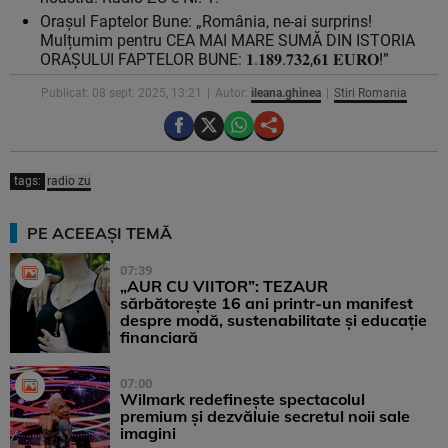
Orașul Faptelor Bune: „România, ne-ai surprins!
Mulțumim pentru CEA MAI MARE SUMĂ DIN ISTORIA
ORAȘULUI FAPTELOR BUNE: 𝟏.𝟏𝟖𝟗.𝟕𝟑𝟐,𝟔𝟏 𝐄𝐔𝐑𝐎!”
Publicat: 08 sept. 2025, 13:21
Autor:
ileana.ghinea
Stiri Romania
tags:
radio zu
PE ACEEAȘI TEMĂ
07:39
„AUR CU VIITOR”: TEZAUR
sărbătorește 16 ani printr-un manifest
despre modă, sustenabilitate și educație
financiară
07:00
Wilmark redefinește spectacolul
premium și dezvăluie secretul noii sale
imagini