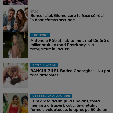
17:00
Bancul zilei. Gluma care te face să râzi
în doar câteva secunde
PROSPORT
Antonela Pătruț, iubita mult mai tânără a
milionarului Arpad Paszkany, s-a
fotografiat în jacuzzi
RÂZI CU LACRIMI
BANCUL ZILEI. Badea Gheorghe: – Nu pot
face dragoste!
CE SE ÎNTÂMPLĂ DOCTORE
Cum arată acum Julia Chelaru, fosta
membră a trupei Exotic! Și-a etalat
formele voluptoase, la aproape 50 de ani