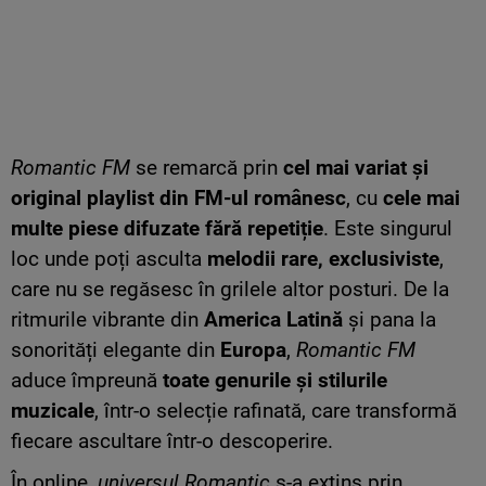
Romantic FM
se remarcă prin
cel mai variat și
original playlist din FM-ul românesc
, cu
cele mai
multe piese difuzate fără repetiție
. Este singurul
loc unde poți asculta
melodii rare, exclusiviste
,
care nu se regăsesc în grilele altor posturi. De la
ritmurile vibrante din
America Latină
și pana la
sonorități elegante din
Europa
,
Romantic FM
aduce împreună
toate genurile și stilurile
muzicale
, într-o selecție rafinată, care transformă
fiecare ascultare într-o descoperire.
În online,
universul Romantic
s-a extins prin