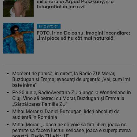
milionarului Arpad Paszkany, s-a
fotografiat în jacuzzi
PROSPORT
FOTO. Irina Deleanu, imagini incendiare:
„Îmi place să fiu cât mai naturală”
Moment de panică, în direct, la Radio ZU! Morar,
Buzdugan și Emma, evacuați de urgență: „Vai, cum îmi
bate inima”
Pe 20 iunie, RadioAventura ZU ajunge la Wonderland în
Cluj. Vino să petreci cu Morar, Buzdugan și Emma la
„Sărbătoarea Familia ZU”
Mihai Morar și Daniel Buzdugan, lideri absoluți de
audiență în România
Mihai Morar: „Joaca ne dă voie să fim liberi, joaca ne
permite să facem lucruri serioase, joaca e superputerea
noastră. Radio ZU e Nr. 1!”