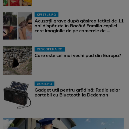
KFETELE.RO
Acuzații grave după găsirea fetiței de 11
ani dispărute în Bacău! Familia copilei
cere imaginile de pe camerele de ...
DESCOPERA.RO
Care este cel mai vechi pod din Europa?
GO4IT.RO
Gadget util pentru grădină: Radio solar
portabil cu Bluetooth la Dedeman