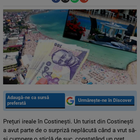
Adaugă-ne ca sursă
Urmărește-ne în Discover
preferată
Prețuri ireale în Costinești. Un turist din Costinești
a avut parte de o surpriză neplăcută când a vrut să-
și cumpere o sticlă de suc, constatând un preț