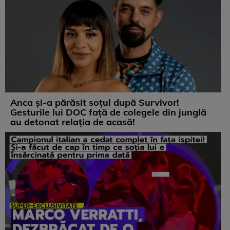
Anca și-a părăsit soțul după Survivor!
Gesturile lui DOC față de colegele din junglă
au detonat relația de acasă!