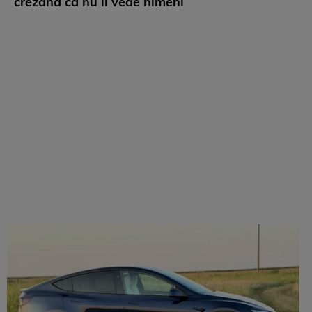
crezând că nu îi vede nimeni