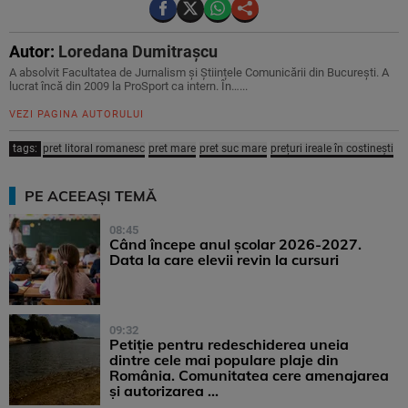
Autor:
Loredana Dumitrașcu
A absolvit Facultatea de Jurnalism și Științele Comunicării din București. A
lucrat încă din 2009 la ProSport ca intern. În…...
VEZI PAGINA AUTORULUI
tags:
pret litoral romanesc
pret mare
pret suc mare
prețuri ireale în costinești
PE ACEEAȘI TEMĂ
08:45
Când începe anul școlar 2026-2027.
Data la care elevii revin la cursuri
09:32
Petiție pentru redeschiderea uneia
dintre cele mai populare plaje din
România. Comunitatea cere amenajarea
și autorizarea ...