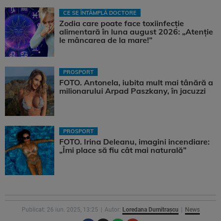
CE SE ÎNTÂMPLĂ DOCTORE
Zodia care poate face toxiinfecție
alimentară în luna august 2026: „Atenție
le mâncarea de la mare!”
PROSPORT
FOTO. Antonela, iubita mult mai tânără a
milionarului Arpad Paszkany, în jacuzzi
PROSPORT
FOTO. Irina Deleanu, imagini incendiare:
„Îmi place să fiu cât mai naturală”
Publicat: 26 iun. 2025, 13:25
Autor:
Loredana Dumitrașcu
News