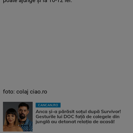
poate ajunge și la 10-12 lei.
foto: colaj ciao.ro
CANCAN.RO
Anca și-a părăsit soțul după Survivor!
Gesturile lui DOC față de colegele din
junglă au detonat relația de acasă!