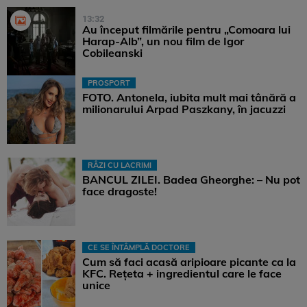
13:32
Au început filmările pentru „Comoara lui
Harap-Alb”, un nou film de Igor
Cobileanski
PROSPORT
FOTO. Antonela, iubita mult mai tânără a
milionarului Arpad Paszkany, în jacuzzi
RÂZI CU LACRIMI
BANCUL ZILEI. Badea Gheorghe: – Nu pot
face dragoste!
CE SE ÎNTÂMPLĂ DOCTORE
Cum să faci acasă aripioare picante ca la
KFC. Rețeta + ingredientul care le face
unice