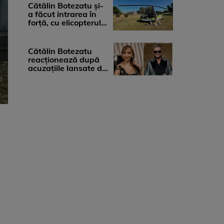
...
Cătălin Botezatu și-
a făcut intrarea în
forță, cu elicopterul,
la Young Island
Festival ...
Cătălin Botezatu
reacționează după
acuzațiile lansate de
Eli Lăslean: „Brandul
există ...