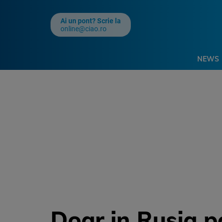
Ai un pont? Scrie la
online@ciao.ro
NEWS
Doar in Rusia p