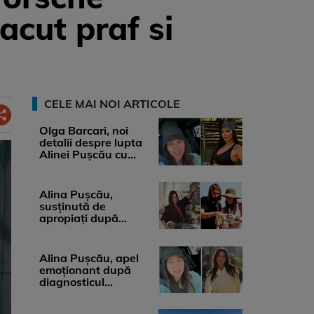
acut praf si
CELE MAI NOI ARTICOLE
Olga Barcari, noi
detalii despre lupta
Alinei Pușcău cu
boala. Cât ar costa
tratamentul ...
Alina Pușcău,
susținută de
apropiați după
diagnosticul care a
șocat-o. Ce spun
medicii, ...
Alina Pușcău, apel
emoționant după
diagnosticul
devastator: „Am
cinci tumori. Vă rog