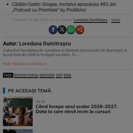
Cătălin-Cedric Ghigea, invitatul episodului #83 din
„Podcast cu Prioritate” by ProMotor
Publicat: 05 feb. 2025, 14:19
Autor:
Loredana Dumitrașcu
News
Autor:
Loredana Dumitrașcu
A absolvit Facultatea de Jurnalism și Științele Comunicării din București. A
lucrat încă din 2009 la ProSport ca intern. În…...
VEZI PAGINA AUTORULUI
tags:
dominic marcu
promotor
schi
tesla
PE ACEEAȘI TEMĂ
08:45
Când începe anul școlar 2026-2027.
Data la care elevii revin la cursuri