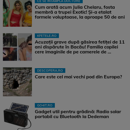
CE SE ÎNTÂMPLĂ DOCTORE
Cum arată acum Julia Chelaru, fosta
membră a trupei Exotic! Și-a etalat
formele voluptoase, la aproape 50 de ani
KFETELE.RO
Acuzații grave după găsirea fetiței de 11
ani dispărute în Bacău! Familia copilei
cere imaginile de pe camerele de ...
DESCOPERA.RO
Care este cel mai vechi pod din Europa?
GO4IT.RO
Gadget util pentru grădină: Radio solar
portabil cu Bluetooth la Dedeman