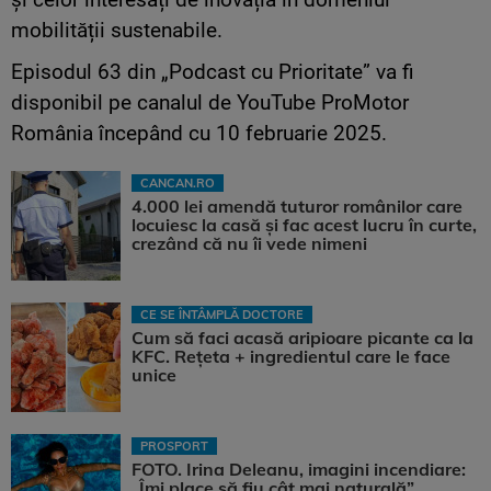
mobilității sustenabile.
Episodul 63 din „Podcast cu Prioritate” va fi
disponibil pe canalul de YouTube ProMotor
România începând cu 10 februarie 2025.
CANCAN.RO
4.000 lei amendă tuturor românilor care
locuiesc la casă și fac acest lucru în curte,
crezând că nu îi vede nimeni
CE SE ÎNTÂMPLĂ DOCTORE
Cum să faci acasă aripioare picante ca la
KFC. Rețeta + ingredientul care le face
unice
PROSPORT
FOTO. Irina Deleanu, imagini incendiare:
„Îmi place să fiu cât mai naturală”