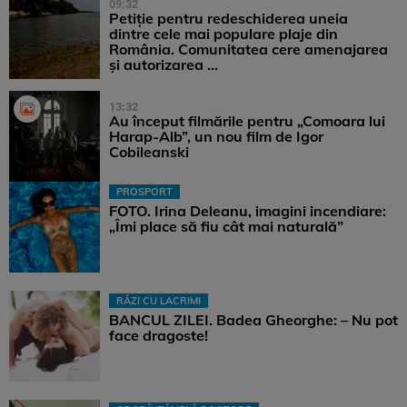
09:32
Petiție pentru redeschiderea uneia
dintre cele mai populare plaje din
România. Comunitatea cere amenajarea
și autorizarea ...
13:32
Au început filmările pentru „Comoara lui
Harap-Alb”, un nou film de Igor
Cobileanski
PROSPORT
FOTO. Irina Deleanu, imagini incendiare:
„Îmi place să fiu cât mai naturală”
RÂZI CU LACRIMI
BANCUL ZILEI. Badea Gheorghe: – Nu pot
face dragoste!