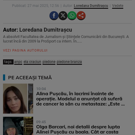
Publicat: 27 mai 2025, 12:56
Autor:
Loredana Dumitrașcu
Vedete
Autor:
Loredana Dumitrașcu
A absolvit Facultatea de Jurnalism și Științele Comunicării din București. A
lucrat încă din 2009 la ProSport ca intern. În…...
VEZI PAGINA AUTORULUI
tags:
anpc
ela craciun
piedone
piedone branza
PE ACEEAȘI TEMĂ
10:04
Alina Pușcău, în lacrimi înainte de
operație. Modelul a anunțat că suferă
de cancer la sân cu metastaze: „Este ...
09:45
Olga Barcari, noi detalii despre lupta
Alinei Pușcău cu boala. Cât ar costa