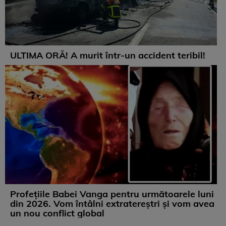
ULTIMA ORĂ! A murit într-un accident teribil!
Profețiile Babei Vanga pentru următoarele luni
din 2026. Vom întâlni extratereștri și vom avea
un nou conflict global