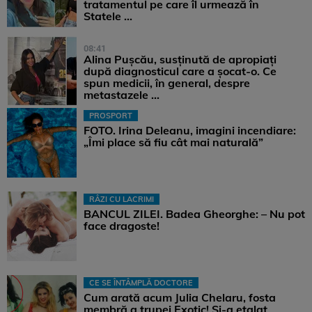
tratamentul pe care îl urmează în
Statele ...
08:41
Alina Pușcău, susținută de apropiați
după diagnosticul care a șocat-o. Ce
spun medicii, în general, despre
metastazele ...
PROSPORT
FOTO. Irina Deleanu, imagini incendiare:
„Îmi place să fiu cât mai naturală”
RÂZI CU LACRIMI
BANCUL ZILEI. Badea Gheorghe: – Nu pot
face dragoste!
CE SE ÎNTÂMPLĂ DOCTORE
Cum arată acum Julia Chelaru, fosta
membră a trupei Exotic! Și-a etalat