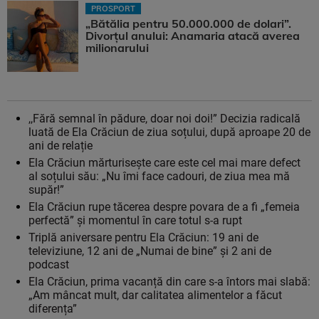
PROSPORT
„Bătălia pentru 50.000.000 de dolari”.
Divorțul anului: Anamaria atacă averea
milionarului
,,Fără semnal în pădure, doar noi doi!” Decizia radicală
luată de Ela Crăciun de ziua soțului, după aproape 20 de
ani de relație
Ela Crăciun mărturisește care este cel mai mare defect
al soțului său: „Nu îmi face cadouri, de ziua mea mă
supăr!”
Ela Crăciun rupe tăcerea despre povara de a fi „femeia
perfectă” și momentul în care totul s-a rupt
Triplă aniversare pentru Ela Crăciun: 19 ani de
televiziune, 12 ani de „Numai de bine” și 2 ani de
podcast
Ela Crăciun, prima vacanță din care s-a întors mai slabă:
„Am mâncat mult, dar calitatea alimentelor a făcut
diferența”