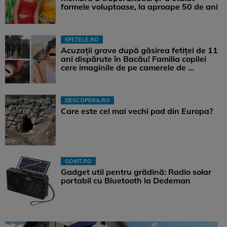
formele voluptoase, la aproape 50 de ani
KFETELE.RO
Acuzații grave după găsirea fetiței de 11
ani dispărute în Bacău! Familia copilei
cere imaginile de pe camerele de ...
DESCOPERA.RO
Care este cel mai vechi pod din Europa?
GO4IT.RO
Gadget util pentru grădină: Radio solar
portabil cu Bluetooth la Dedeman