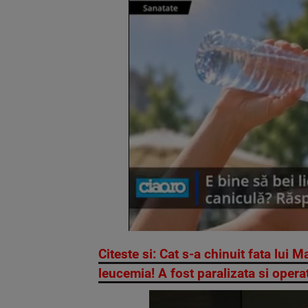
Citeste si: Cat s-a chinuit fata lui M
leucemia! A fost paralizata si oper