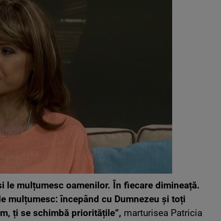
și le mulțumesc oamenilor. În fiecare dimineață.
să le mulțumesc: începând cu Dumnezeu și toți
, ți se schimbă prioritățile”,
marturisea Patricia