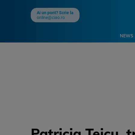
Ai un pont? Scrie la
online@ciao.ro
NEWS
Patricia Teicu,