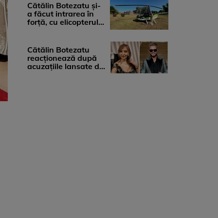
...
Cătălin Botezatu și-
a făcut intrarea în
forță, cu elicopterul,
la Young Island
Festival ...
Cătălin Botezatu
reacționează după
acuzațiile lansate de
Eli Lăslean: „Brandul
există ...