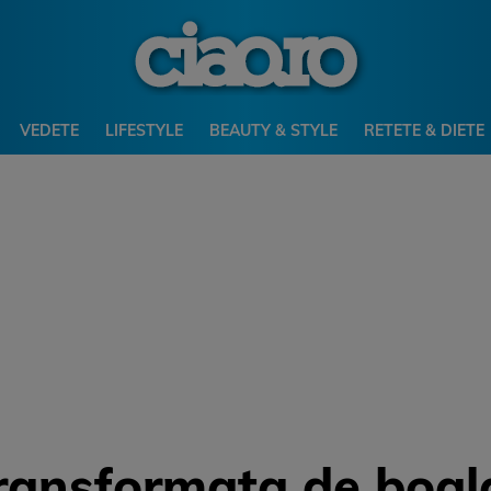
VEDETE
LIFESTYLE
BEAUTY & STYLE
RETETE & DIETE
 transformata de boal