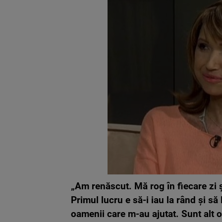
„Am renăscut. Mă rog în fiecare zi 
Primul lucru e să-i iau la rând și 
oamenii care m-au ajutat. Sunt alt om