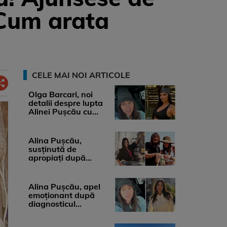
 Cum arata
CELE MAI NOI ARTICOLE
Olga Barcari, noi
detalii despre lupta
Alinei Pușcău cu
boala. Cât ar costa
tratamentul ...
Alina Pușcău,
susținută de
apropiați după
diagnosticul care a
șocat-o. Ce spun
medicii, ...
Alina Pușcău, apel
emoționant după
diagnosticul
devastator: „Am
cinci tumori. Vă rog