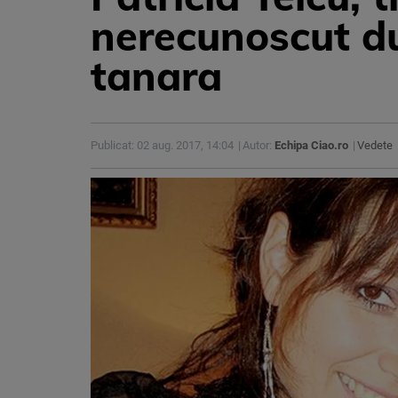
nerecunoscut du
tanara
Publicat: 02 aug. 2017, 14:04
Autor:
Echipa Ciao.ro
Vedete