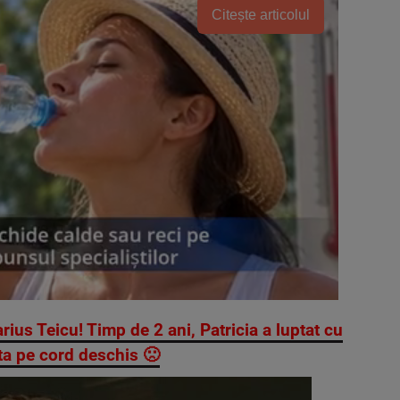
Citește articolul
arius Teicu! Timp de 2 ani, Patricia a luptat cu
ata pe cord deschis 🙁