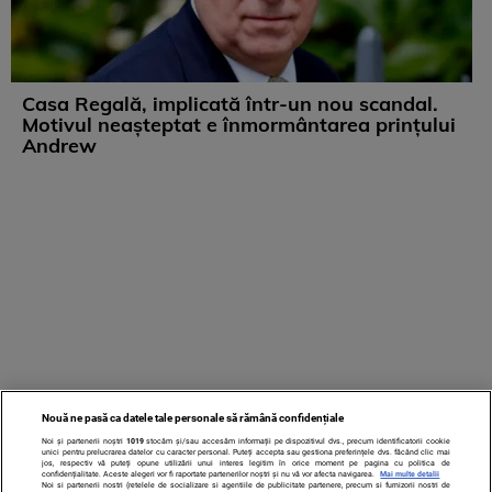
Casa Regală, implicată într-un nou scandal.
Motivul neașteptat e înmormântarea prințului
Andrew
Nouă ne pasă ca datele tale personale să rămână confidențiale
Noi și partenerii noștri
1019
stocăm și/sau accesăm informații pe dispozitivul dvs., precum identificatorii cookie
unici pentru prelucrarea datelor cu caracter personal. Puteți accepta sau gestiona preferințele dvs. făcând clic mai
jos, respectiv vă puteți opune utilizării unui interes legitim în orice moment pe pagina cu politica de
confidențialitate. Aceste alegeri vor fi raportate partenerilor noștri și nu vă vor afecta navigarea.
Mai multe detalii
Noi si partenerii nostri (retelele de socializare si agentiile de publicitate partenere, precum si furnizorii nostri de