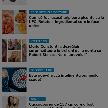
CE SE ÎNTÂMPLĂ DOCTORE
Cum să faci acasă aripioare picante ca la
KFC. Rețeta + ingredientul care le face
unice
KFETELE.RO
Maria Constantin, dezvăluiri
surprinzătoare la trei ani de la nunta cu
Robert Stoica: „Ne-a luat valul.”
DESCOPERA.RO
Este adevărat că inteligența oamenilor
scade?
GO4IT.RO
Cascadoarea de 137 cm care a fost