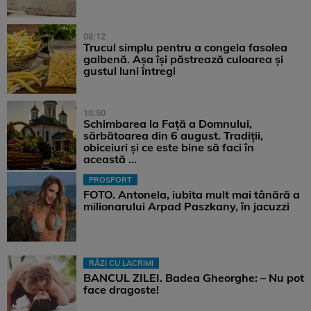
08:12
Trucul simplu pentru a congela fasolea
galbenă. Așa își păstrează culoarea și
gustul luni întregi
10:50
Schimbarea la Față a Domnului,
sărbătoarea din 6 august. Tradiții,
obiceiuri și ce este bine să faci în
această ...
PROSPORT
FOTO. Antonela, iubita mult mai tânără a
milionarului Arpad Paszkany, în jacuzzi
RÂZI CU LACRIMI
BANCUL ZILEI. Badea Gheorghe: – Nu pot
face dragoste!