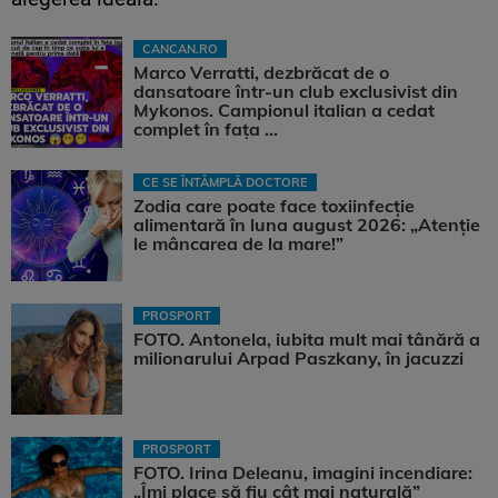
CANCAN.RO
Marco Verratti, dezbrăcat de o
dansatoare într-un club exclusivist din
Mykonos. Campionul italian a cedat
complet în fața ...
CE SE ÎNTÂMPLĂ DOCTORE
Zodia care poate face toxiinfecție
alimentară în luna august 2026: „Atenție
le mâncarea de la mare!”
PROSPORT
FOTO. Antonela, iubita mult mai tânără a
milionarului Arpad Paszkany, în jacuzzi
PROSPORT
FOTO. Irina Deleanu, imagini incendiare:
„Îmi place să fiu cât mai naturală”