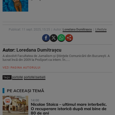
Publicat: 11 sept. 2025, 15:25
Autor:
Loredana Dumitrașcu
Lifestyle
Autor:
Loredana Dumitrașcu
A absolvit Facultatea de Jurnalism și Științele Comunicării din București. A
lucrat încă din 2009 la ProSport ca intern. În…...
VEZI PAGINA AUTORULUI
tags:
portofel
portofel barbati
PE ACEEAȘI TEMĂ
14:00
Nicolae Stoica – ultimul mare interbelic.
O recuperare istorică după mai bine de
80 de ani