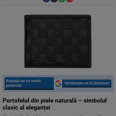
Adaugă-ne ca sursă
Urmărește-ne în Discover
preferată
Portofelul din piele naturală – simbolul
clasic al eleganței