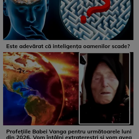
Este adevărat că inteligența oamenilor scade?
Profețiile Babei Vanga pentru următoarele luni
din 2026. Vom întâlni extratereștri și vom avea