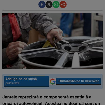
Adaugă-ne ca sursă
Urmărește-ne în Discover
preferată
Jantele reprezintă o componentă esențială a
oricărui autovehicul. Acestea nu doar că sunt un