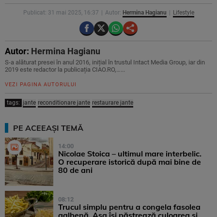
Publicat: 31 mai 2025, 16:37
Autor:
Hermina Hagianu
Lifestyle
Autor:
Hermina Hagianu
S-a alăturat presei în anul 2016, inițial în trustul Intact Media Group, iar din
2019 este redactor la publicația CIAO.RO,…...
VEZI PAGINA AUTORULUI
tags:
jante
reconditionare jante
restaurare jante
PE ACEEAȘI TEMĂ
14:00
Nicolae Stoica – ultimul mare interbelic.
O recuperare istorică după mai bine de
80 de ani
08:12
Trucul simplu pentru a congela fasolea
galbenă. Așa își păstrează culoarea și