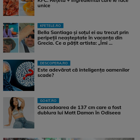
KFC. Rețeta + ingredientul care le face
unice
KFETELE.RO
Bella Santiago și soțul ei au trecut prin
peripeții neașteptate în vacanța din
Grecia. Ce a pățit artista: „Îmi ...
DESCOPERA.RO
Este adevărat că inteligența oamenilor
scade?
GO4IT.RO
Cascadoarea de 137 cm care a fost
dublura lui Matt Damon în Odiseea