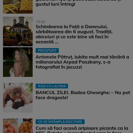
gustul luni întregi
10:50
Schimbarea la Față a Domnului,
sărbătoarea din 6 august. Tradiții,
obiceiuri și ce este bine să faci în
această ...
PROSPORT
Antonela Pătruț, iubita mult mai tânără a
milionarului Arpad Paszkany, s-a
fotografiat în jacuzzi
RÂZI CU LACRIMI
BANCUL ZILEI. Badea Gheorghe: – Nu pot
face dragoste!
CE SE ÎNTÂMPLĂ DOCTORE
Cum să faci acasă aripioare picante ca la