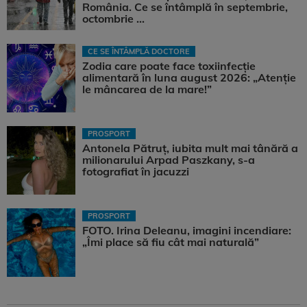
România. Ce se întâmplă în septembrie,
octombrie ...
CE SE ÎNTÂMPLĂ DOCTORE
Zodia care poate face toxiinfecție
alimentară în luna august 2026: „Atenție
le mâncarea de la mare!”
PROSPORT
Antonela Pătruț, iubita mult mai tânără a
milionarului Arpad Paszkany, s-a
fotografiat în jacuzzi
PROSPORT
FOTO. Irina Deleanu, imagini incendiare:
„Îmi place să fiu cât mai naturală”