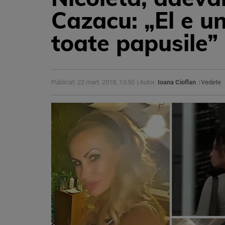
Cazacu: „El e u
toate papusile”
Publicat: 22 mart. 2018, 13:50
Autor:
Ioana Cioflan
Vedete