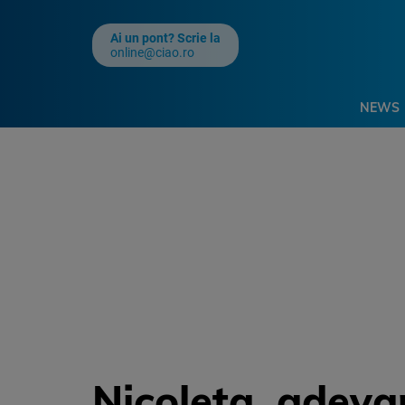
Ai un pont? Scrie la
online@ciao.ro
NEWS
Nicoleta, adeva