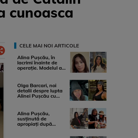
sa cunoasca
CELE MAI NOI ARTICOLE
Alina Pușcău, în
lacrimi înainte de
operație. Modelul a
anunțat că suferă de
cancer ...
Olga Barcari, noi
detalii despre lupta
Alinei Pușcău cu
boala. Cât ar costa
tratamentul ...
Alina Pușcău,
susținută de
apropiați după
diagnosticul care a
șocat-o. Ce spun