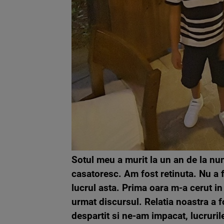
Sotul meu a murit la un an de la nu
casatoresc. Am fost retinuta. Nu a 
lucrul asta. Prima oara m-a cerut i
urmat discursul. Relatia noastra a f
despartit si ne-am impacat, lucruril