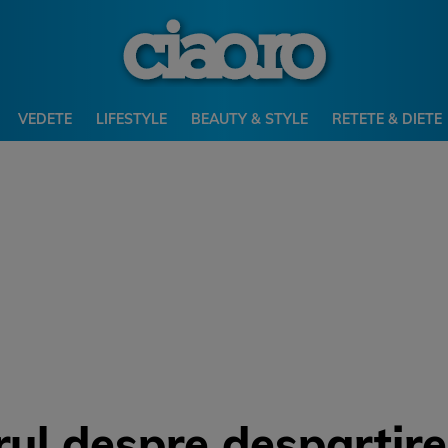
VEDETE
LIFESTYLE
BEAUTY & STYLE
RETETE & DIETE
rul despre despartire