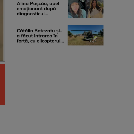
medicii, ...
Alina Pușcău, apel
emoționant după
diagnosticul
devastator: „Am
cinci tumori. Vă rog
...
Cătălin Botezatu și-
a făcut intrarea în
forță, cu elicopterul,
la Young Island
Festival ...