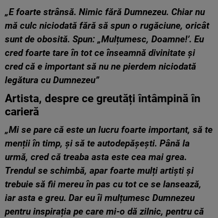
„E foarte strânsă. Nimic fără Dumnezeu. Chiar nu
mă culc niciodată fără să spun o rugăciune, oricât
sunt de obosită. Spun: „Mulțumesc, Doamne!’. Eu
cred foarte tare în tot ce înseamnă divinitate și
cred că e important să nu ne pierdem niciodată
legătura cu Dumnezeu”
Artista, despre ce greutăți întâmpină în
carieră
„Mi se pare că este un lucru foarte important, să te
menții în timp, și să te autodepășești. Până la
urmă, cred că treaba asta este cea mai grea.
Trendul se schimbă, apar foarte mulți artiști și
trebuie să fii mereu în pas cu tot ce se lansează,
iar asta e greu. Dar eu îi mulțumesc Dumnezeu
pentru inspirația pe care mi-o dă zilnic, pentru că