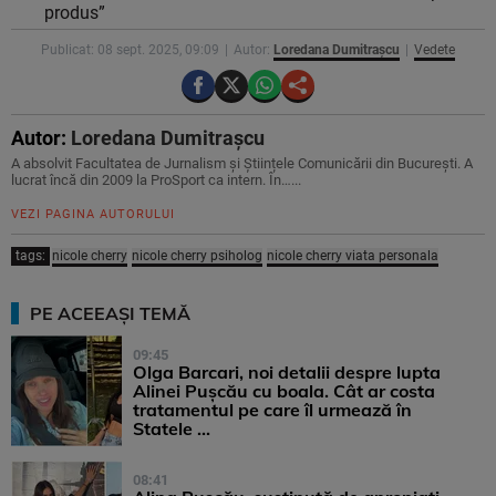
produs”
Publicat: 08 sept. 2025, 09:09
Autor:
Loredana Dumitrașcu
Vedete
Autor:
Loredana Dumitrașcu
A absolvit Facultatea de Jurnalism și Științele Comunicării din București. A
lucrat încă din 2009 la ProSport ca intern. În…...
VEZI PAGINA AUTORULUI
tags:
nicole cherry
nicole cherry psiholog
nicole cherry viata personala
PE ACEEAȘI TEMĂ
09:45
Olga Barcari, noi detalii despre lupta
Alinei Pușcău cu boala. Cât ar costa
tratamentul pe care îl urmează în
Statele ...
08:41