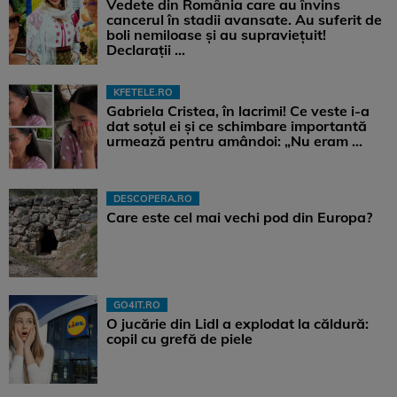
Vedete din România care au învins
cancerul în stadii avansate. Au suferit de
boli nemiloase şi au supravieţuit!
Declarații ...
KFETELE.RO
Gabriela Cristea, în lacrimi! Ce veste i-a
dat soțul ei și ce schimbare importantă
urmează pentru amândoi: „Nu eram ...
DESCOPERA.RO
Care este cel mai vechi pod din Europa?
GO4IT.RO
O jucărie din Lidl a explodat la căldură:
copil cu grefă de piele