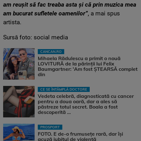
am reușit să fac treaba asta și că prin muzica mea
am bucurat sufletele oamenilor”
, a mai spus
artista.
Sursă foto: social media
CANCAN.RO
Mihaela Rădulescu a primit o nouă
LOVITURĂ de la părinții lui Felix
Baumgartner: 'Am fost ȘTEARSĂ complet
din
CE SE ÎNTÂMPLĂ DOCTORE
Vedeta celebră, diagnosticată cu cancer
pentru a doua oară, dar a ales să
păstreze totul secret. Boala a fost
descoperită ...
PROSPORT
FOTO. E de-o frumusețe rară, dar își
acuză iubitul de violență