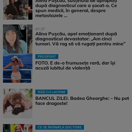
Alina Pușcău, susținută de apropiați
după diagnosticul care a șocat-o. Ce
spun medicii, în general, despre
metastazele ...
07:37
Alina Pușcău, apel emoționant după
diagnosticul devastator: „Am cinci
tumori. Vă rog să vă rugați pentru mine”
PROSPORT
FOTO. E de-o frumusețe rară, dar își
acuză iubitul de violență
RÂZI CU LACRIMI
BANCUL ZILEI. Badea Gheorghe: – Nu pot
face dragoste!
CE SE ÎNTÂMPLĂ DOCTORE