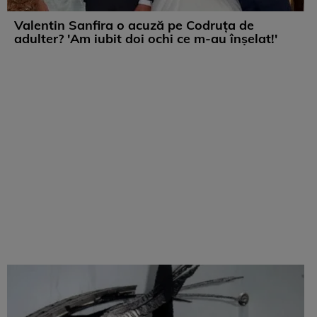
Valentin Sanfira o acuză pe Codruța de
adulter? 'Am iubit doi ochi ce m-au înșelat!'