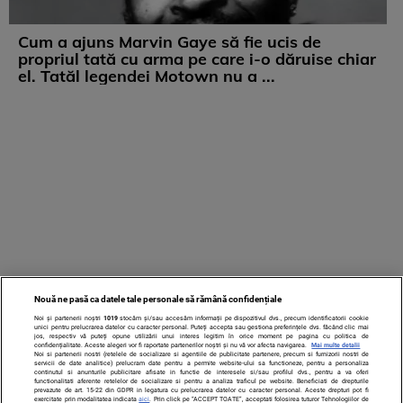
Cum a ajuns Marvin Gaye să fie ucis de
propriul tată cu arma pe care i-o dăruise chiar
el. Tatăl legendei Motown nu a ...
Nouă ne pasă ca datele tale personale să rămână confidențiale
Noi și partenerii noștri
1019
stocăm și/sau accesăm informații pe dispozitivul dvs., precum identificatorii cookie
unici pentru prelucrarea datelor cu caracter personal. Puteți accepta sau gestiona preferințele dvs. făcând clic mai
jos, respectiv vă puteți opune utilizării unui interes legitim în orice moment pe pagina cu politica de
confidențialitate. Aceste alegeri vor fi raportate partenerilor noștri și nu vă vor afecta navigarea.
Mai multe detalii
Noi si partenerii nostri (retelele de socializare si agentiile de publicitate partenere, precum si furnizorii nostri de
servicii de date analitice) prelucram date pentru a permite website-ului sa functioneze, pentru a personaliza
continutul si anunturile publicitare afisate in functie de interesele si/sau profilul dvs., pentru a va oferi
functionalitati aferente retelelor de socializare si pentru a analiza traficul pe website. Beneficiati de drepturile
prevazute de art. 15-22 din GDPR in legatura cu prelucrarea datelor cu caracter personal. Aceste drepturi pot fi
exercitate prin modalitatea indicata
aici
. Prin click pe “ACCEPT TOATE”, acceptati folosirea tuturor Tehnologiilor de