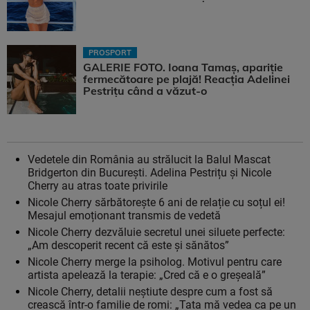
PROSPORT
GALERIE FOTO. Ioana Tamaş, apariție
fermecătoare pe plajă! Reacția Adelinei
Pestrițu când a văzut-o
Vedetele din România au strălucit la Balul Mascat
Bridgerton din București. Adelina Pestrițu și Nicole
Cherry au atras toate privirile
Nicole Cherry sărbătorește 6 ani de relație cu soțul ei!
Mesajul emoționant transmis de vedetă
Nicole Cherry dezvăluie secretul unei siluete perfecte:
„Am descoperit recent că este și sănătos”
Nicole Cherry merge la psiholog. Motivul pentru care
artista apelează la terapie: „Cred că e o greșeală”
Nicole Cherry, detalii neștiute despre cum a fost să
crească într-o familie de romi: „Tata mă vedea ca pe un