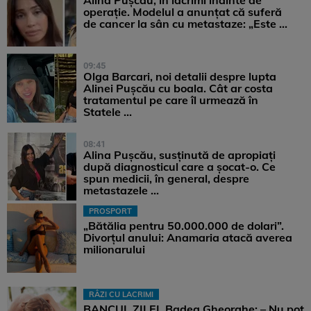
Alina Pușcău, în lacrimi înainte de
operație. Modelul a anunțat că suferă
de cancer la sân cu metastaze: „Este ...
09:45
Olga Barcari, noi detalii despre lupta
Alinei Pușcău cu boala. Cât ar costa
tratamentul pe care îl urmează în
Statele ...
08:41
Alina Pușcău, susținută de apropiați
după diagnosticul care a șocat-o. Ce
spun medicii, în general, despre
metastazele ...
PROSPORT
„Bătălia pentru 50.000.000 de dolari”.
Divorțul anului: Anamaria atacă averea
milionarului
RÂZI CU LACRIMI
BANCUL ZILEI. Badea Gheorghe: – Nu pot