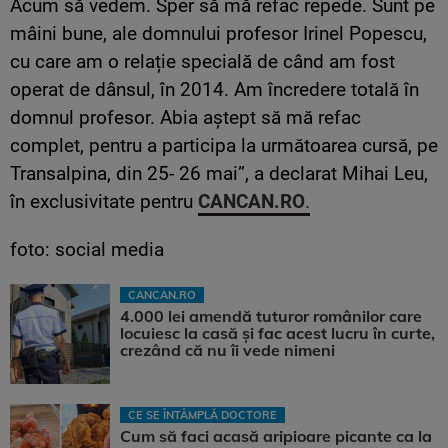
Acum să vedem. Sper să mă refac repede. Sunt pe
mâini bune, ale domnului profesor Irinel Popescu,
cu care am o relație specială de când am fost
operat de dânsul, în 2014. Am încredere totală în
domnul profesor. Abia aștept să mă refac
complet, pentru a participa la următoarea cursă, pe
Transalpina, din 25- 26 mai”, a declarat Mihai Leu,
în exclusivitate pentru
CANCAN.RO
.
foto: social media
CANCAN.RO
4.000 lei amendă tuturor românilor care
locuiesc la casă și fac acest lucru în curte,
crezând că nu îi vede nimeni
CE SE ÎNTÂMPLĂ DOCTORE
Cum să faci acasă aripioare picante ca la