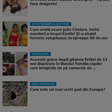
face dragoste!
CE SE ÎNTÂMPLĂ DOCTORE
Cum arată acum Julia Chelaru, fosta
membră a trupei Exotic! Și-a etalat
formele voluptoase, la aproape 50 de ani
KFETELE.RO
Acuzații grave după găsirea fetiței de 11
ani dispărute în Bacău! Familia copilei
cere imaginile de pe camerele de ...
DESCOPERA.RO
Care este cel mai vechi pod din Europa?