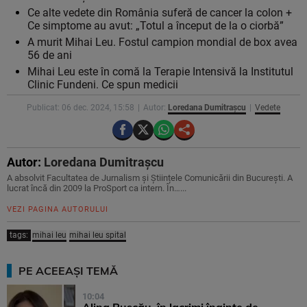
Ce alte vedete din România suferă de cancer la colon +
Ce simptome au avut: „Totul a început de la o ciorbă”
A murit Mihai Leu. Fostul campion mondial de box avea
56 de ani
Mihai Leu este în comă la Terapie Intensivă la Institutul
Clinic Fundeni. Ce spun medicii
Publicat: 06 dec. 2024, 15:58
Autor:
Loredana Dumitrașcu
Vedete
Autor:
Loredana Dumitrașcu
A absolvit Facultatea de Jurnalism și Științele Comunicării din București. A
lucrat încă din 2009 la ProSport ca intern. În…...
VEZI PAGINA AUTORULUI
tags:
mihai leu
mihai leu spital
PE ACEEAȘI TEMĂ
10:04