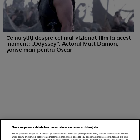
Ce nu știți despre cel mai vizionat film la acest
moment: „Odyssey”. Actorul Matt Damon,
șanse mari pentru Oscar
Nouă ne pasă ca datele tale personale să rămână confidențiale
Noi și partenerii noștri
1019
stocăm și/sau accesăm informații pe dispozitivul dvs., precum identificatorii cookie
unici pentru prelucrarea datelor cu caracter personal. Puteți accepta sau gestiona preferințele dvs. făcând clic mai
jos, respectiv vă puteți opune utilizării unui interes legitim în orice moment pe pagina cu politica de