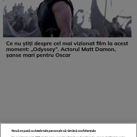
Ce nu știți despre cel mai vizionat film la acest
moment: „Odyssey”. Actorul Matt Damon,
șanse mari pentru Oscar
Nouă ne pasă ca datele tale personale să rămână confidențiale