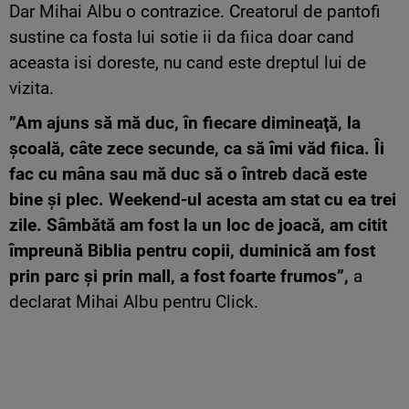
Dar Mihai Albu o contrazice. Creatorul de pantofi
sustine ca fosta lui sotie ii da fiica doar cand
aceasta isi doreste, nu cand este dreptul lui de
vizita.
”Am ajuns să mă duc, în fiecare dimineaţă, la
şcoală, câte zece secunde, ca să îmi văd fiica. Îi
fac cu mâna sau mă duc să o întreb dacă este
bine şi plec. Weekend-ul acesta am stat cu ea trei
zile. Sâmbătă am fost la un loc de joacă, am citit
împreună Biblia pentru copii, duminică am fost
prin parc şi prin mall, a fost foarte frumos”,
a
declarat Mihai Albu pentru Click.