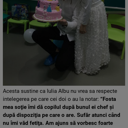
Acesta sustine ca Iulia Albu nu vrea sa respecte
intelegerea pe care cei doi o au la notar:
“Fosta
mea soţie îmi dă copilul după bunul ei chef şi
după dispoziţia pe care o are. Sufăr atunci când
nu îmi văd fetiţa. Am ajuns să vorbesc foarte