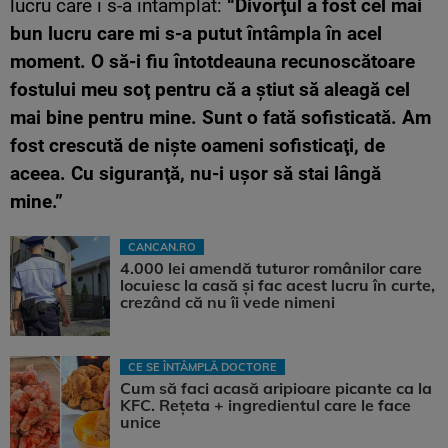
lucru care i s-a intamplat:
“Divorţul a fost cel mai
bun lucru care mi s-a putut întâmpla în acel
moment. O să-i fiu întotdeauna recunoscătoare
fostului meu soţ pentru că a ştiut să aleagă cel
mai bine pentru mine. Sunt o fată sofisticată. Am
fost crescută de nişte oameni sofisticaţi, de
aceea. Cu siguranţă, nu-i uşor să stai lângă
mine.”
CANCAN.RO
4.000 lei amendă tuturor românilor care
locuiesc la casă și fac acest lucru în curte,
crezând că nu îi vede nimeni
CE SE ÎNTÂMPLĂ DOCTORE
Cum să faci acasă aripioare picante ca la
KFC. Rețeta + ingredientul care le face
unice