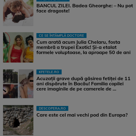
BANCUL ZILEI. Badea Gheorghe: – Nu pot
face dragoste!
CE SE ÎNTÂMPLĂ DOCTORE
Cum arată acum Julia Chelaru, fosta
membră a trupei Exotic! Și-a etalat
formele voluptoase, la aproape 50 de ani
KFETELE.RO
Acuzații grave după găsirea fetiței de 11
ani dispărute în Bacău! Familia copilei
cere imaginile de pe camerele de ...
DESCOPERA.RO
Care este cel mai vechi pod din Europa?