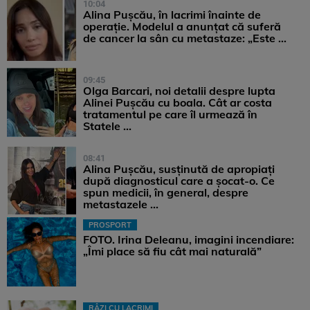
10:04
Alina Pușcău, în lacrimi înainte de
operație. Modelul a anunțat că suferă
de cancer la sân cu metastaze: „Este ...
09:45
Olga Barcari, noi detalii despre lupta
Alinei Pușcău cu boala. Cât ar costa
tratamentul pe care îl urmează în
Statele ...
08:41
Alina Pușcău, susținută de apropiați
după diagnosticul care a șocat-o. Ce
spun medicii, în general, despre
metastazele ...
PROSPORT
FOTO. Irina Deleanu, imagini incendiare:
„Îmi place să fiu cât mai naturală”
RÂZI CU LACRIMI