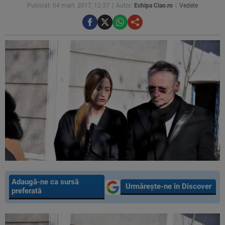
Publicat: 04 mart. 2017, 12:37
Autor:
Echipa Ciao.ro
Vedete
Adaugă-ne ca sursă
Urmărește-ne în Discover
preferată