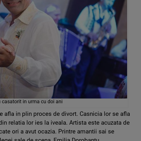
u casatorit in urma cu doi ani
afla in plin proces de divort. Casnicia lor se afla
din relatia lor ies la iveala. Artista este acuzata de
 cate ori a avut ocazia. Printre amantii sai se
olegei sale de scena, Emilia Dorobantu.