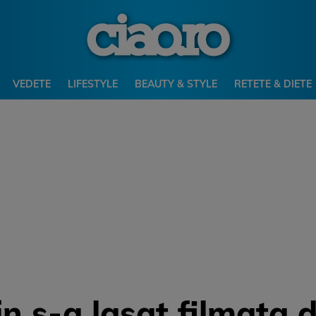
VEDETE
LIFESTYLE
BEAUTY & STYLE
RETETE & DIETE
n s-a lasat filmata 