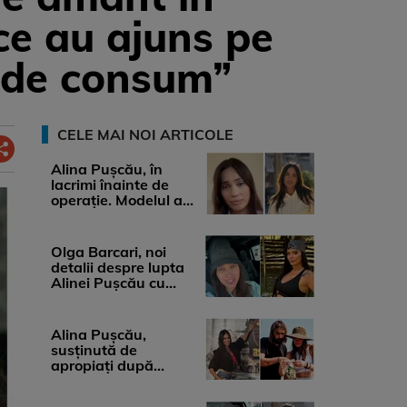
ice au ajuns pe
e de consum”
CELE MAI NOI ARTICOLE
Alina Pușcău, în
lacrimi înainte de
operație. Modelul a
anunțat că suferă de
cancer ...
Olga Barcari, noi
detalii despre lupta
Alinei Pușcău cu
boala. Cât ar costa
tratamentul ...
Alina Pușcău,
susținută de
apropiați după
diagnosticul care a
șocat-o. Ce spun