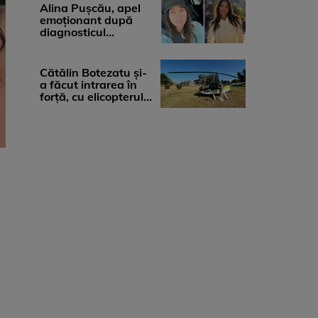
medicii, ...
Alina Pușcău, apel
emoționant după
diagnosticul
devastator: „Am
cinci tumori. Vă rog
...
Cătălin Botezatu și-
a făcut intrarea în
forță, cu elicopterul,
la Young Island
Festival ...