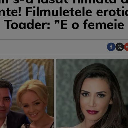
te! Filmuletele erot
 Toader: ”E o femei