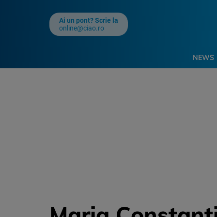
Ai un pont? Scrie la
online@ciao.ro
NEWS
Maria Constanti