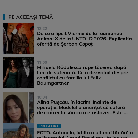
PE ACEEAȘI TEMĂ
12:22
De ce a lipsit Vierme de la reuniunea
Animal X de la UNTOLD 2026. Explicația
oferită de Șerban Copoț
11:00
Mihaela Rădulescu rupe tăcerea după
luni de suferință. Ce a dezvăluit despre
conflictul cu familia lui Felix
Baumgartner
10:04
Alina Pușcău, în lacrimi înainte de
operație. Modelul a anunțat că suferă
de cancer la sân cu metastaze: „Este ...
PROSPORT
FOTO. Antonela, iubita mult mai tânără a
milionarului Arpad Paszkany, în jacuzzi