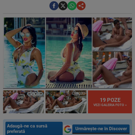
19 POZE
VEZI GALERIA FOTO »
Adaugă-ne ca sursă
Urmărește-ne în Discover
preferată