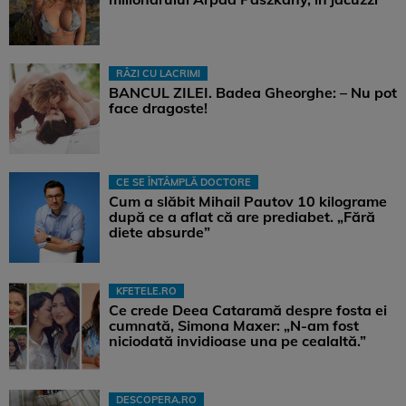
RÂZI CU LACRIMI
BANCUL ZILEI. Badea Gheorghe: – Nu pot
face dragoste!
CE SE ÎNTÂMPLĂ DOCTORE
Cum a slăbit Mihail Pautov 10 kilograme
după ce a aflat că are prediabet. „Fără
diete absurde”
KFETELE.RO
Ce crede Deea Cataramă despre fosta ei
cumnată, Simona Maxer: „N-am fost
niciodată invidioase una pe cealaltă.”
DESCOPERA.RO