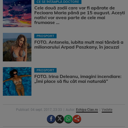
CE SE ÎNTÂMPLĂ DOCTORE
Cele două zodii care vor fi apărate de
Fecioara Maria până pe 15 august. Acești
nativi vor avea parte de cele mai
frumoase ...
PROSPORT
FOTO. Antonela, iubita mult mai tânără a
milionarului Arpad Paszkany, în jacuzzi
PROSPORT
FOTO. Irina Deleanu, imagini incendiare:
„Îmi place să fiu cât mai naturală”
Publicat: 04 sept. 2017, 23:33
Autor:
Echipa Ciao.ro
Vedete