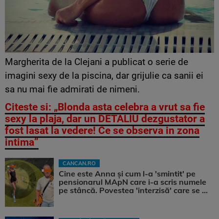
Margherita de la Clejani a publicat o serie de
imagini sexy de la piscina, dar grijulie ca sanii ei
sa nu mai fie admirati de nimeni.
Citeste si: „Blonda asta celebra a vrut sa fie
sexy la plaja, dar un DETALIU dezgustator a
fost lasat la vedere! Ce se observa in zona
intima”
CANCAN.RO
Cine este Anna și cum l-a 'smintit' pe
pensionarul MApN care i-a scris numele
pe stâncă. Povestea 'interzisă' care se ...