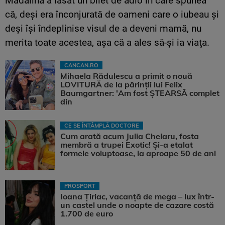
Mădălina a lăsat un bilet de adio în care spunea
că, deşi era înconjurată de oameni care o iubeau şi
deşi îşi îndeplinise visul de a deveni mamă, nu
merita toate acestea, aşa că a ales să-şi ia viaţa.
CANCAN.RO
Mihaela Rădulescu a primit o nouă
LOVITURĂ de la părinții lui Felix
Baumgartner: 'Am fost ȘTEARSĂ complet
din
CE SE ÎNTÂMPLĂ DOCTORE
Cum arată acum Julia Chelaru, fosta
membră a trupei Exotic! Și-a etalat
formele voluptoase, la aproape 50 de ani
PROSPORT
Ioana Țiriac, vacanță de mega – lux într-
un castel unde o noapte de cazare costă
1.700 de euro