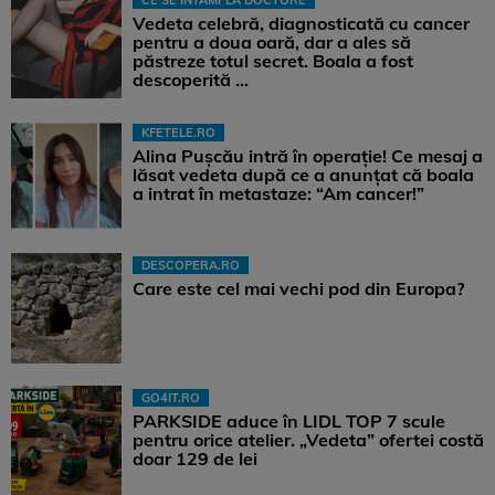
Vedeta celebră, diagnosticată cu cancer
pentru a doua oară, dar a ales să
păstreze totul secret. Boala a fost
descoperită ...
KFETELE.RO
Alina Pușcău intră în operație! Ce mesaj a
lăsat vedeta după ce a anunțat că boala
a intrat în metastaze: “Am cancer!”
DESCOPERA.RO
Care este cel mai vechi pod din Europa?
GO4IT.RO
PARKSIDE aduce în LIDL TOP 7 scule
pentru orice atelier. „Vedeta” ofertei costă
doar 129 de lei