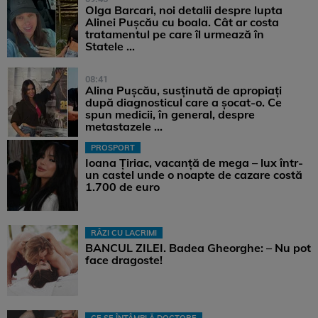
Olga Barcari, noi detalii despre lupta
Alinei Pușcău cu boala. Cât ar costa
tratamentul pe care îl urmează în
Statele ...
08:41
Alina Pușcău, susținută de apropiați
după diagnosticul care a șocat-o. Ce
spun medicii, în general, despre
metastazele ...
PROSPORT
Ioana Țiriac, vacanță de mega – lux într-
un castel unde o noapte de cazare costă
1.700 de euro
RÂZI CU LACRIMI
BANCUL ZILEI. Badea Gheorghe: – Nu pot
face dragoste!
CE SE ÎNTÂMPLĂ DOCTORE