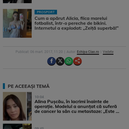
PROSPORT
Cum a apărut Alicia, fiica marelui
fotbalist, într-o pereche de bikini.
Internetul a explodat: „Zeiță superbă!”
Publicat: 06 mart. 2017, 11:20
Autor:
Echipa Ciao.ro
Vedete
PE ACEEAȘI TEMĂ
10:04
Alina Pușcău, în lacrimi înainte de
operație. Modelul a anunțat că suferă
de cancer la sân cu metastaze: „Este ...
09:45