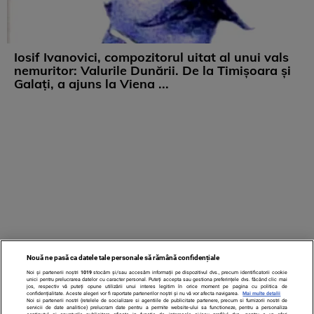
Iosif Ivanovici, compozitorul uitat al unui vals
nemuritor: Valurile Dunării. De la Timișoara și
Galați, a ajuns la Viena ...
Nouă ne pasă ca datele tale personale să rămână confidențiale
Noi și partenerii noștri
1019
stocăm și/sau accesăm informații pe dispozitivul dvs., precum identificatorii cookie
unici pentru prelucrarea datelor cu caracter personal. Puteți accepta sau gestiona preferințele dvs. făcând clic mai
jos, respectiv vă puteți opune utilizării unui interes legitim în orice moment pe pagina cu politica de
confidențialitate. Aceste alegeri vor fi raportate partenerilor noștri și nu vă vor afecta navigarea.
Mai multe detalii
Noi si partenerii nostri (retelele de socializare si agentiile de publicitate partenere, precum si furnizorii nostri de
servicii de date analitice) prelucram date pentru a permite website-ului sa functioneze, pentru a personaliza