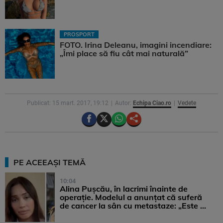
PROSPORT
FOTO. Irina Deleanu, imagini incendiare:
„Îmi place să fiu cât mai naturală”
Publicat: 15 mart. 2017, 19:12
Autor:
Echipa Ciao.ro
Vedete
PE ACEEAȘI TEMĂ
10:04
Alina Pușcău, în lacrimi înainte de
operație. Modelul a anunțat că suferă
de cancer la sân cu metastaze: „Este ...