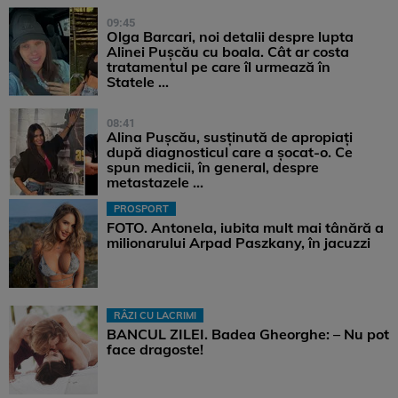
09:45
Olga Barcari, noi detalii despre lupta
Alinei Pușcău cu boala. Cât ar costa
tratamentul pe care îl urmează în
Statele ...
08:41
Alina Pușcău, susținută de apropiați
după diagnosticul care a șocat-o. Ce
spun medicii, în general, despre
metastazele ...
PROSPORT
FOTO. Antonela, iubita mult mai tânără a
milionarului Arpad Paszkany, în jacuzzi
RÂZI CU LACRIMI
BANCUL ZILEI. Badea Gheorghe: – Nu pot
face dragoste!