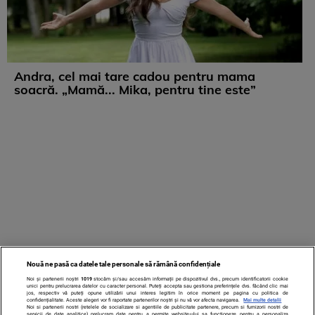
Andra, cel mai tare cadou pentru mama
soacră. „Mamă... Mika, pentru tine este”
Nouă ne pasă ca datele tale personale să rămână confidențiale
Noi și partenerii noștri
1019
stocăm și/sau accesăm informații pe dispozitivul dvs., precum identificatorii cookie
unici pentru prelucrarea datelor cu caracter personal. Puteți accepta sau gestiona preferințele dvs. făcând clic mai
jos, respectiv vă puteți opune utilizării unui interes legitim în orice moment pe pagina cu politica de
confidențialitate. Aceste alegeri vor fi raportate partenerilor noștri și nu vă vor afecta navigarea.
Mai multe detalii
Noi si partenerii nostri (retelele de socializare si agentiile de publicitate partenere, precum si furnizorii nostri de
servicii de date analitice) prelucram date pentru a permite website-ului sa functioneze, pentru a personaliza