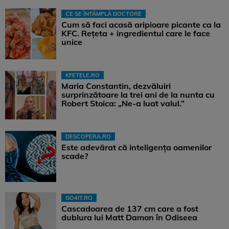
CE SE ÎNTÂMPLĂ DOCTORE
Cum să faci acasă aripioare picante ca la
KFC. Rețeta + ingredientul care le face
unice
KFETELE.RO
Maria Constantin, dezvăluiri
surprinzătoare la trei ani de la nunta cu
Robert Stoica: „Ne-a luat valul.”
DESCOPERA.RO
Este adevărat că inteligența oamenilor
scade?
GO4IT.RO
Cascadoarea de 137 cm care a fost
dublura lui Matt Damon în Odiseea