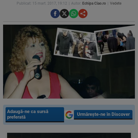
Publicat: 15 mart. 2017, 19:12
Autor:
Echipa Ciao.ro
Vedete
Adaugă-ne ca sursă
Urmărește-ne în Discover
preferată