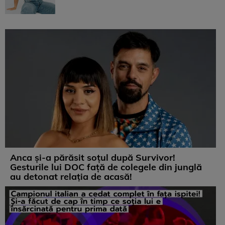
Anca și-a părăsit soțul după Survivor!
Gesturile lui DOC față de colegele din junglă
au detonat relația de acasă!