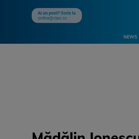
Ai un pont? Scrie la
online@ciao.ro
NEWS
Mădălin Ionescu,