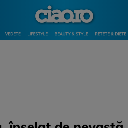
VEDETE
LIFESTYLE
BEAUTY & STYLE
RETETE & DIETE
 înșelat de nevastă ș