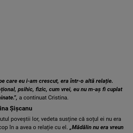
e care eu i-am crescut, era într-o altă relație.
onal, psihic, fizic, cum vrei, eu nu m-aș fi cuplat
inate.”,
a continuat Cristina.
tina Șișcanu
tul poveștii lor, vedeta susține că soțul ei nu era
op în a avea o relație cu el.
„Mădălin nu era vreun