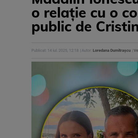
o relație cu o c
public de Crist
Publicat: 14 iul. 2025, 12:18
Autor:
Loredana Dumitrașcu
Ve