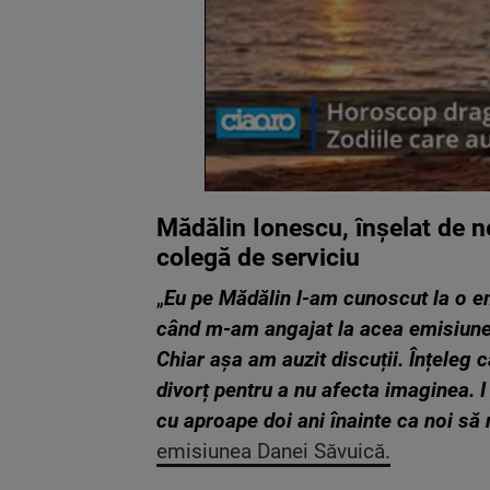
Mădălin Ionescu, înșelat de ne
colegă de serviciu
„
Eu pe Mădălin l-am cunoscut la o em
când m-am angajat la acea emisiune,
Chiar așa am auzit discuții. Înțeleg c
divorț pentru a nu afecta imaginea. I
cu aproape doi ani înainte ca noi să
emisiunea Danei Săvuică.