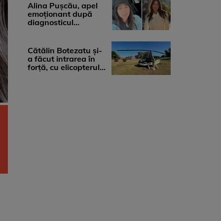
medicii, ...
Alina Pușcău, apel
emoționant după
diagnosticul
devastator: „Am
cinci tumori. Vă rog
...
Cătălin Botezatu și-
a făcut intrarea în
forță, cu elicopterul,
la Young Island
Festival ...