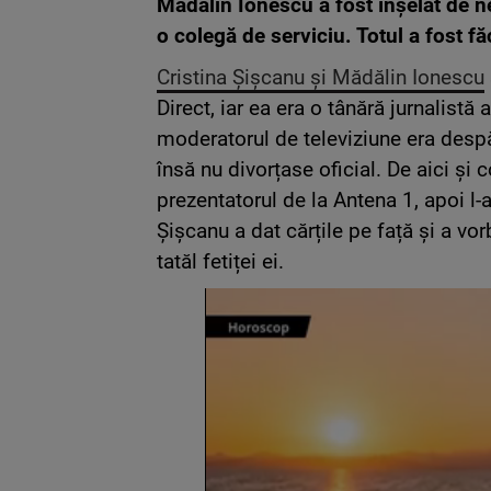
Mădălin Ionescu a fost înșelat de nev
o colegă de serviciu. Totul a fost f
Cristina Șișcanu și Mădălin Ionescu
Direct, iar ea era o tânără jurnalist
moderatorul de televiziune era despăr
însă nu divorțase oficial. De aici și 
prezentatorul de la Antena 1, apoi l-a
Șișcanu a dat cărțile pe față și a vo
tatăl fetiței ei.