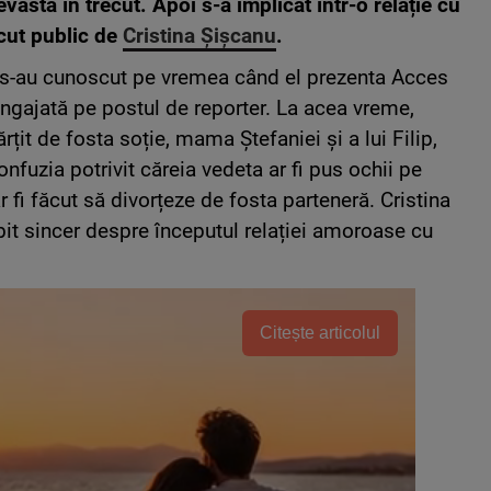
astă în trecut. Apoi s-a implicat într-o relație cu
ăcut public de
Cristina Șișcanu
.
s-au cunoscut pe vremea când el prezenta Acces
ă angajată pe postul de reporter. La acea vreme,
țit de fosta soție, mama Ștefaniei și a lui Filip,
confuzia potrivit căreia vedeta ar fi pus ochii pe
r fi făcut să divorțeze de fosta parteneră. Cristina
rbit sincer despre începutul relației amoroase cu
Citește articolul