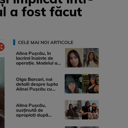
ul a fost făcut
CELE MAI NOI ARTICOLE
Alina Pușcău, în
lacrimi înainte de
operație. Modelul a
anunțat că suferă de
cancer ...
Olga Barcari, noi
detalii despre lupta
Alinei Pușcău cu
boala. Cât ar costa
tratamentul ...
Alina Pușcău,
susținută de
apropiați după
diagnosticul care a
șocat-o. Ce spun