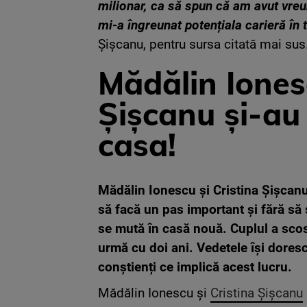
milionar, ca să spun că am avut vre
mi-a îngreunat potențiala carieră în 
Șișcanu, pentru sursa citată mai sus
Mădălin Ionesc
Șișcanu și-au
casa!
Mădălin Ionescu și Cristina Șișcanu 
să facă un pas important și fără să
se mută în casă nouă. Cuplul a scos
urmă cu doi ani. Vedetele își dores
conștienți ce implică acest lucru.
Mădălin Ionescu și
Cristina Șișcanu