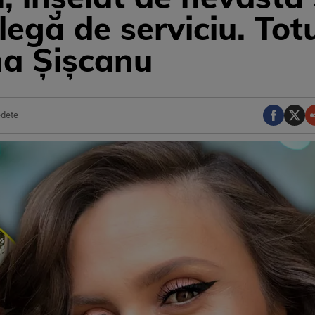
olegă de serviciu. Tot
ina Șișcanu
dete