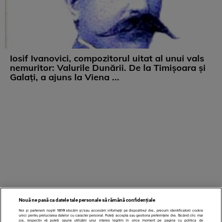
Iosif Ivanovici, compozitorul uitat al unui vals
nemuritor: Valurile Dunării. De la Timișoara și
Galați, a ajuns la Viena ...
Nouă ne pasă ca datele tale personale să rămână confidențiale
Noi și partenerii noștri
1019
stocăm și/sau accesăm informații pe dispozitivul dvs., precum identificatorii cookie
unici pentru prelucrarea datelor cu caracter personal. Puteți accepta sau gestiona preferințele dvs. făcând clic mai
jos, respectiv vă puteți opune utilizării unui interes legitim în orice moment pe pagina cu politica de