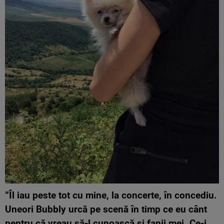
”Îl iau peste tot cu mine, la concerte, în concediu.
Uneori Bubbly urcă pe scenă în timp ce eu cânt
pentru că vreau să-l cunoască și fanii mei. Ce-i