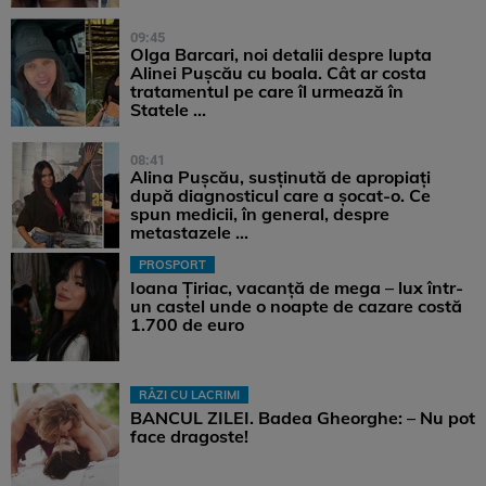
09:45
Olga Barcari, noi detalii despre lupta
Alinei Pușcău cu boala. Cât ar costa
tratamentul pe care îl urmează în
Statele ...
08:41
Alina Pușcău, susținută de apropiați
după diagnosticul care a șocat-o. Ce
spun medicii, în general, despre
metastazele ...
PROSPORT
Ioana Țiriac, vacanță de mega – lux într-
un castel unde o noapte de cazare costă
1.700 de euro
RÂZI CU LACRIMI
BANCUL ZILEI. Badea Gheorghe: – Nu pot
face dragoste!