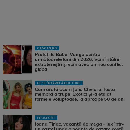
CANCAN.RO
Profețiile Babei Vanga pentru
următoarele luni din 2026. Vom întâlni
extratereștri și vom avea un nou conflict
global
CE SE ÎNTÂMPLĂ DOCTORE
Cum arată acum Julia Chelaru, fosta
membră a trupei Exotic! Și-a etalat
formele voluptoase, la aproape 50 de ani
PROSPORT
Ioana Țiriac, vacanță de mega – lux într-
un castel unde o noapte de cazare costă