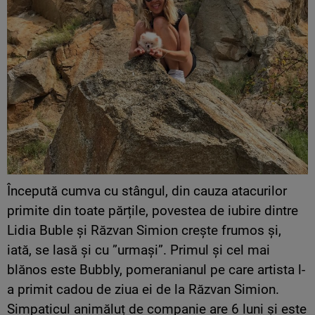
Începută cumva cu stângul, din cauza atacurilor
primite din toate părțile, povestea de iubire dintre
Lidia Buble și Răzvan Simion crește frumos și,
iată, se lasă și cu ”urmași”. Primul și cel mai
blănos este Bubbly, pomeranianul pe care artista l-
a primit cadou de ziua ei de la Răzvan Simion.
Simpaticul animăluț de companie are 6 luni și este