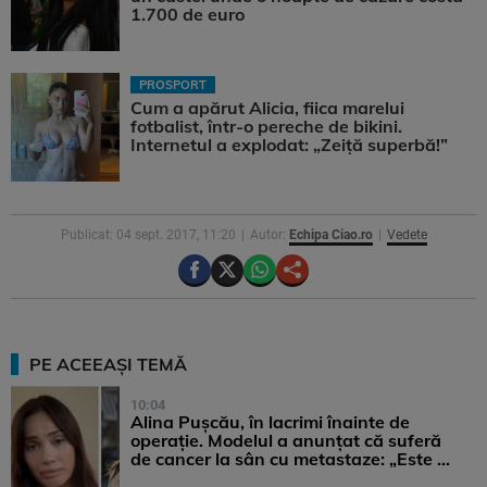
1.700 de euro
PROSPORT
Cum a apărut Alicia, fiica marelui
fotbalist, într-o pereche de bikini.
Internetul a explodat: „Zeiță superbă!”
Publicat: 04 sept. 2017, 11:20
Autor:
Echipa Ciao.ro
Vedete
PE ACEEAȘI TEMĂ
10:04
Alina Pușcău, în lacrimi înainte de
operație. Modelul a anunțat că suferă
de cancer la sân cu metastaze: „Este ...