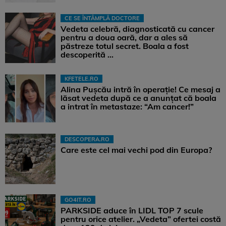
CE SE ÎNTÂMPLĂ DOCTORE
Vedeta celebră, diagnosticată cu cancer
pentru a doua oară, dar a ales să
păstreze totul secret. Boala a fost
descoperită ...
KFETELE.RO
Alina Pușcău intră în operație! Ce mesaj a
lăsat vedeta după ce a anunțat că boala
a intrat în metastaze: “Am cancer!”
DESCOPERA.RO
Care este cel mai vechi pod din Europa?
GO4IT.RO
PARKSIDE aduce în LIDL TOP 7 scule
pentru orice atelier. „Vedeta” ofertei costă