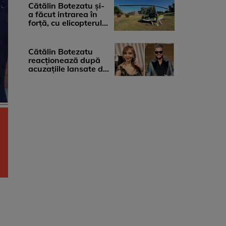
...
Cătălin Botezatu și-
a făcut intrarea în
forță, cu elicopterul,
la Young Island
Festival ...
Cătălin Botezatu
reacționează după
acuzațiile lansate de
Eli Lăslean: „Brandul
există ...