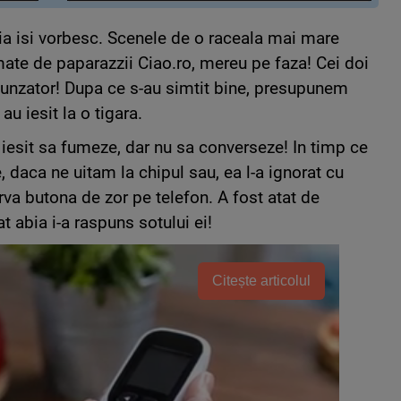
bia isi vorbesc. Scenele de o raceala mai mare
mate de paparazzii Ciao.ro, mereu pe faza! Cei doi
espunzator! Dupa ce s-au simtit bine, presupunem
 au iesit la o tigara.
 iesit sa fumeze, dar nu sa converseze! In timp ce
, daca ne uitam la chipul sau, ea l-a ignorat cu
rva butona de zor pe telefon. A fost atat de
 abia i-a raspuns sotului ei!
Citește articolul