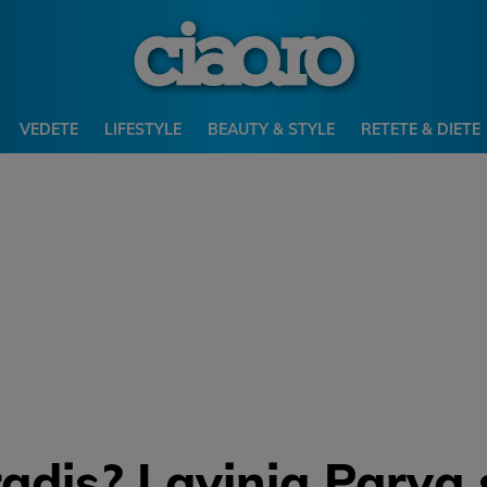
VEDETE
LIFESTYLE
BEAUTY & STYLE
RETETE & DIETE
adis? Lavinia Parva 