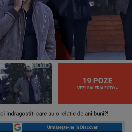
19 POZE
VEZI GALERIA FOTO »
i indragostiti care au o relatie de ani buni?!
Urmărește-ne în Discover