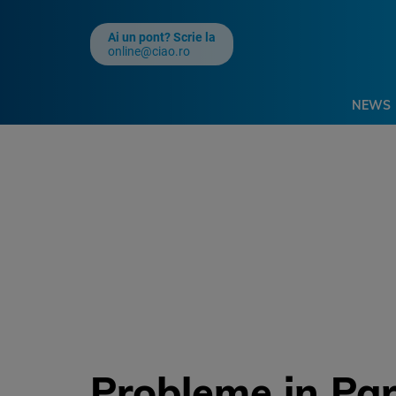
Ai un pont? Scrie la
online@ciao.ro
NEWS
Probleme in Par