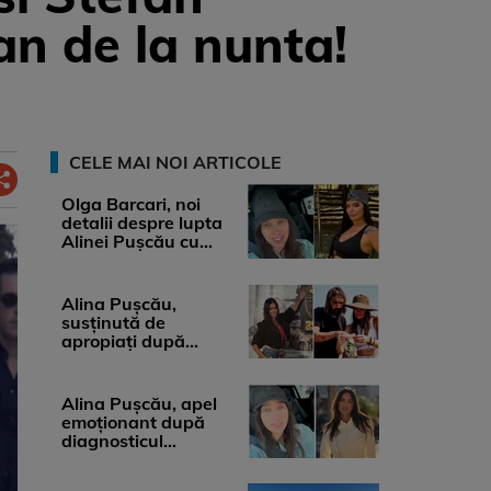
 an de la nunta!
CELE MAI NOI ARTICOLE
Olga Barcari, noi
detalii despre lupta
Alinei Pușcău cu
boala. Cât ar costa
tratamentul ...
Alina Pușcău,
susținută de
apropiați după
diagnosticul care a
șocat-o. Ce spun
medicii, ...
Alina Pușcău, apel
emoționant după
diagnosticul
devastator: „Am
cinci tumori. Vă rog