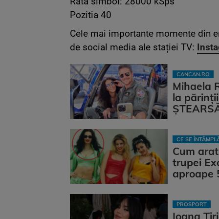
Rata simbol: 28000 kSps
Pozitia 40
Cele mai importante momente din em
de social media ale stației TV:
Inst
CANCAN.RO
Mihaela 
la părinț
ȘTEARSĂ 
CE SE ÎNTÂMP
Cum arat
trupei Ex
aproape 
PROSPORT
Ioana Țir