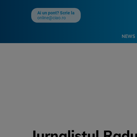
Ai un pont? Scrie la
online@ciao.ro
NEWS
Jurnalistul Rad