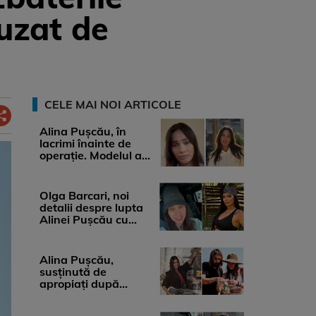
fuzat de
CELE MAI NOI ARTICOLE
Alina Pușcău, în
lacrimi înainte de
operație. Modelul a
anunțat că suferă de
cancer ...
Olga Barcari, noi
detalii despre lupta
Alinei Pușcău cu
boala. Cât ar costa
tratamentul ...
Alina Pușcău,
susținută de
apropiați după
diagnosticul care a
șocat-o. Ce spun