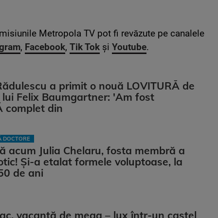
isiunile Metropola TV pot fi revăzute pe canalele
agram
,
Facebook
,
Tik Tok
și
Youtube
.
Rădulescu a primit o nouă LOVITURĂ de
ii lui Felix Baumgartner: 'Am fost
complet din
LĂ DOCTORE
ă acum Julia Chelaru, fosta membră a
otic! Și-a etalat formele voluptoase, la
50 de ani
iac, vacanță de mega – lux într-un castel