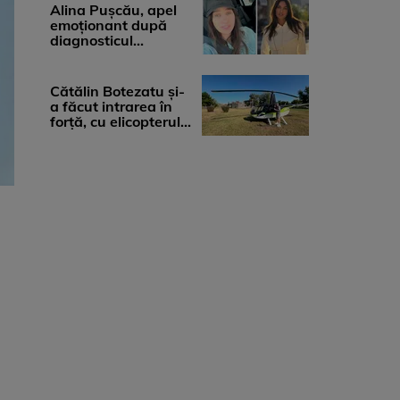
medicii, ...
Alina Pușcău, apel
emoționant după
diagnosticul
devastator: „Am
cinci tumori. Vă rog
...
Cătălin Botezatu și-
a făcut intrarea în
forță, cu elicopterul,
la Young Island
Festival ...