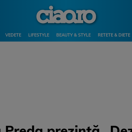
VEDETE
LIFESTYLE
BEAUTY & STYLE
RETETE & DIETE
u Preda prezintă „Dez