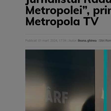
Metropolei”, pri
Metropola TV
Publicat: 01 mart. 2024, 17:34
Autor:
ileana.ghinea
Stiri Ro