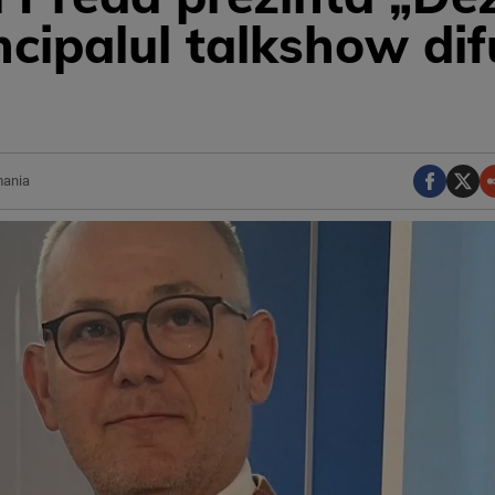
ncipalul talkshow di
mania