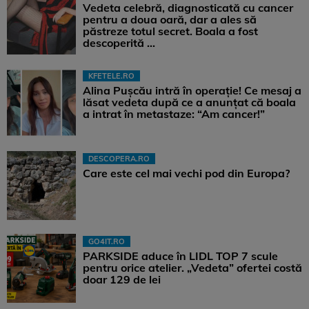
Vedeta celebră, diagnosticată cu cancer
pentru a doua oară, dar a ales să
păstreze totul secret. Boala a fost
descoperită ...
KFETELE.RO
Alina Pușcău intră în operație! Ce mesaj a
lăsat vedeta după ce a anunțat că boala
a intrat în metastaze: “Am cancer!”
DESCOPERA.RO
Care este cel mai vechi pod din Europa?
GO4IT.RO
PARKSIDE aduce în LIDL TOP 7 scule
pentru orice atelier. „Vedeta” ofertei costă
doar 129 de lei