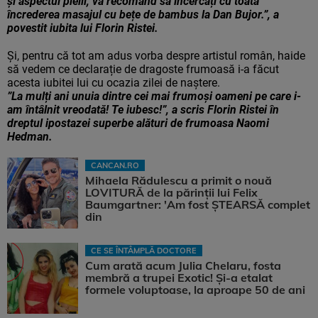
și aspectul pielii, va recomand să încercați cu toată
încrederea masajul cu bețe de bambus la Dan Bujor.”, a
povestit iubita lui Florin Ristei.
Și, pentru că tot am adus vorba despre artistul român, haide
să vedem ce declarație de dragoste frumoasă i-a făcut
acesta iubitei lui cu ocazia zilei de naștere.
”La mulți ani unuia dintre cei mai frumoși oameni pe care i-
am întâlnit vreodată! Te iubesc!”, a scris Florin Ristei în
dreptul ipostazei superbe alături de frumoasa Naomi
Hedman.
CANCAN.RO
Mihaela Rădulescu a primit o nouă
LOVITURĂ de la părinții lui Felix
Baumgartner: 'Am fost ȘTEARSĂ complet
din
CE SE ÎNTÂMPLĂ DOCTORE
Cum arată acum Julia Chelaru, fosta
membră a trupei Exotic! Și-a etalat
formele voluptoase, la aproape 50 de ani