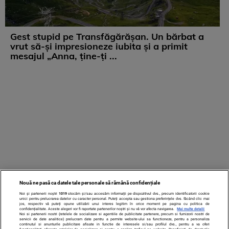
Gest stupid pe Transfăgărășan. Un bărbat a
vrut să-și impresioneze iubita și a primit
mesajul „Anna, ține-ți ...
Nouă ne pasă ca datele tale personale să rămână confidențiale
Noi și partenerii noștri
1019
stocăm și/sau accesăm informații pe dispozitivul dvs., precum identificatorii cookie
unici pentru prelucrarea datelor cu caracter personal. Puteți accepta sau gestiona preferințele dvs. făcând clic mai
jos, respectiv vă puteți opune utilizării unui interes legitim în orice moment pe pagina cu politica de
confidențialitate. Aceste alegeri vor fi raportate partenerilor noștri și nu vă vor afecta navigarea.
Mai multe detalii
Noi si partenerii nostri (retelele de socializare si agentiile de publicitate partenere, precum si furnizorii nostri de
servicii de date analitice) prelucram date pentru a permite website-ului sa functioneze, pentru a personaliza
continutul si anunturile publicitare afisate in functie de interesele si/sau profilul dvs., pentru a va oferi