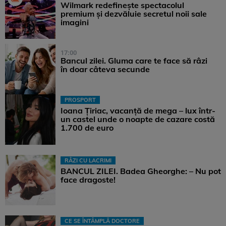
Wilmark redefinește spectacolul
premium și dezvăluie secretul noii sale
imagini
17:00
Bancul zilei. Gluma care te face să râzi
în doar câteva secunde
PROSPORT
Ioana Țiriac, vacanță de mega – lux într-
un castel unde o noapte de cazare costă
1.700 de euro
RÂZI CU LACRIMI
BANCUL ZILEI. Badea Gheorghe: – Nu pot
face dragoste!
CE SE ÎNTÂMPLĂ DOCTORE