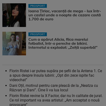
PROSPORT
Ioana Țiriac, vacanță de mega – lux într-
un castel unde o noapte de cazare costă
1.700 de euro
PROSPORT
Cum a apărut Alicia, fiica marelui
fotbalist, într-o pereche de bikini.
Internetul a explodat: „Zeiță superbă!”
Florin Ristei i-ar putea supăra pe șefii de la Antena 1. Ce
a spus despre Insula Iubirii: „Opt din zece ispite fac
videochat”
Dani Oțil, motivul pentru care pleacă de la „Neatza cu
Răzvan și Dani”. Cine îi va lua locul
Florin Ristei revine la X Factor, dar nu în calitate de jurat.
Ce rol important va avea artistul: „Am acceptat o nouă
provocare”