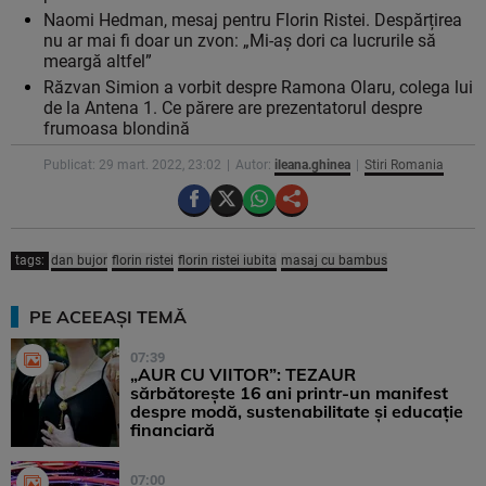
Naomi Hedman, mesaj pentru Florin Ristei. Despărțirea
nu ar mai fi doar un zvon: „Mi-aș dori ca lucrurile să
meargă altfel”
Răzvan Simion a vorbit despre Ramona Olaru, colega lui
de la Antena 1. Ce părere are prezentatorul despre
frumoasa blondină
Publicat: 29 mart. 2022, 23:02
Autor:
ileana.ghinea
Stiri Romania
tags:
dan bujor
florin ristei
florin ristei iubita
masaj cu bambus
PE ACEEAȘI TEMĂ
07:39
„AUR CU VIITOR”: TEZAUR
sărbătorește 16 ani printr-un manifest
despre modă, sustenabilitate și educație
financiară
07:00