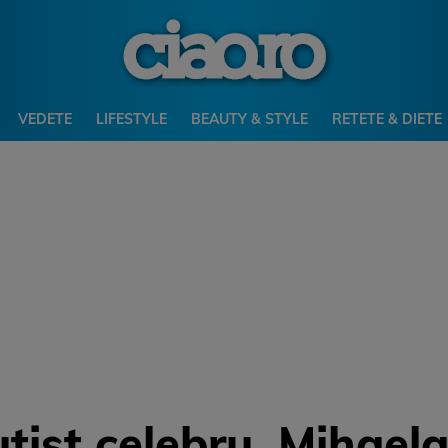
VEDETE
LIFESTYLE
BEAUTY & STYLE
RETETE & DIETE
tist celebru, Mihaela