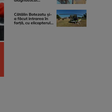
diagnosticul
devastator: „Am
cinci tumori. Vă rog
...
Cătălin Botezatu și-
a făcut intrarea în
forță, cu elicopterul,
la Young Island
Festival ...