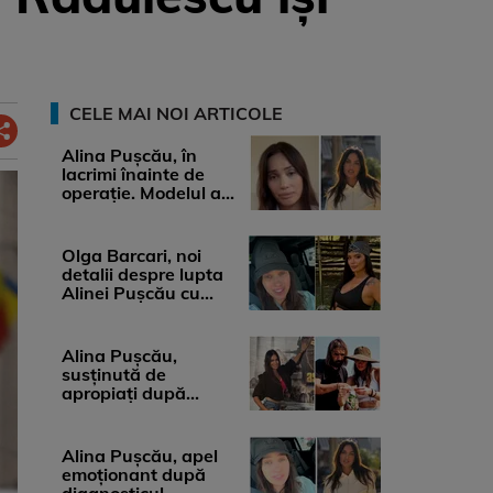
CELE MAI NOI ARTICOLE
Alina Pușcău, în
lacrimi înainte de
operație. Modelul a
anunțat că suferă de
cancer ...
Olga Barcari, noi
detalii despre lupta
Alinei Pușcău cu
boala. Cât ar costa
tratamentul ...
Alina Pușcău,
susținută de
apropiați după
diagnosticul care a
șocat-o. Ce spun
medicii, ...
Alina Pușcău, apel
emoționant după