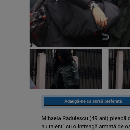
Adaugă-ne ca sursă preferată
Mihaela Rădulescu (49 ani) pleacă d
au talent“ cu o întreagă armată de o