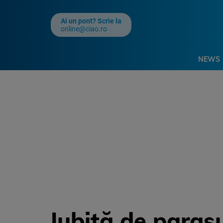
Ai un pont? Scrie la
online@ciao.ro
NEWS
Iubită de parașu