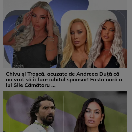
Chivu și Trașcă, acuzate de Andreea Duță că
au vrut să îi fure iubitul sponsor! Fosta noră a
lui Sile Cămătaru ...