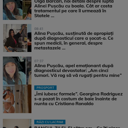
Olga Barcari, noi detalii despre lupta
Alinei Pușcău cu boala. Cât ar costa
tratamentul pe care îl urmează în
Statele ...
08:41
Alina Pușcău, susținută de apropiați
după diagnosticul care a șocat-o. Ce
spun medicii, în general, despre
metastazele ...
07:37
Alina Pușcău, apel emoționant după
diagnosticul devastator: „Am cinci
tumori. Vă rog să vă rugați pentru mine”
PROSPORT
„Îmi iubesc formele”. Georgina Rodriguez
s-a pozat în costum de baie înainte de
nunta cu Cristiano Ronaldo
RÂZI CU LACRIMI
BANCUL ZILEI. El către ea: – Ce îți place