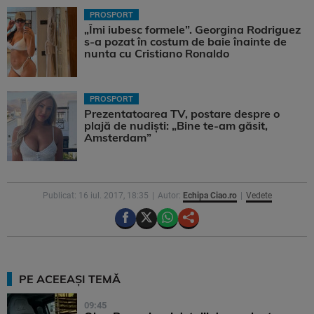
PROSPORT
„Îmi iubesc formele”. Georgina Rodriguez
s-a pozat în costum de baie înainte de
nunta cu Cristiano Ronaldo
PROSPORT
Prezentatoarea TV, postare despre o
plajă de nudiști: „Bine te-am găsit,
Amsterdam”
Publicat: 16 iul. 2017, 18:35
Autor:
Echipa Ciao.ro
Vedete
PE ACEEAȘI TEMĂ
09:45