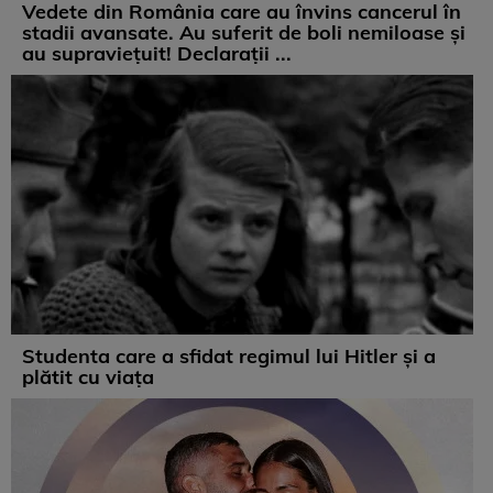
Vedete din România care au învins cancerul în
stadii avansate. Au suferit de boli nemiloase şi
au supravieţuit! Declarații ...
Studenta care a sfidat regimul lui Hitler și a
plătit cu viața