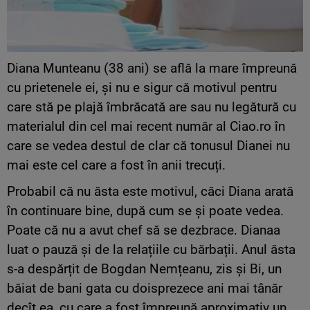
Diana Munteanu (38 ani) se află la mare împreună
cu prietenele ei, și nu e sigur că motivul pentru
care stă pe plajă îmbrăcată are sau nu legătură cu
materialul din cel mai recent număr al Ciao.ro în
care se vedea destul de clar că tonusul Dianei nu
mai este cel care a fost în anii trecuți.
Probabil că nu ăsta este motivul, căci Diana arată
în continuare bine, după cum se și poate vedea.
Poate că nu a avut chef să se dezbrace. Dianaa
luat o pauză și de la relațiile cu bărbații. Anul ăsta
s-a despărțit de Bogdan Nemțeanu, zis și Bi, un
băiat de bani gata cu doisprezece ani mai tânăr
decît ea, cu care a fost împreună aproximativ un