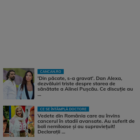
CANCAN.RO
'Din păcate, s-a gravat'. Dan Alexa,
dezvăluiri triste despre starea de
sănătate a Alinei Pușcău. Ce discuție au
...
CE SE ÎNTÂMPLĂ DOCTORE
Vedete din România care au învins
cancerul în stadii avansate. Au suferit de
boli nemiloase şi au supravieţuit!
Declarații ...