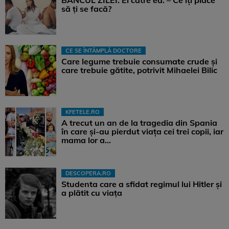
să ți se facă?
CE SE ÎNTÂMPLĂ DOCTORE
Care legume trebuie consumate crude și
care trebuie gătite, potrivit Mihaelei Bilic
KFETELE.RO
A trecut un an de la tragedia din Spania
în care și-au pierdut viața cei trei copii, iar
mama lor a…
DESCOPERA.RO
Studenta care a sfidat regimul lui Hitler și
a plătit cu viața