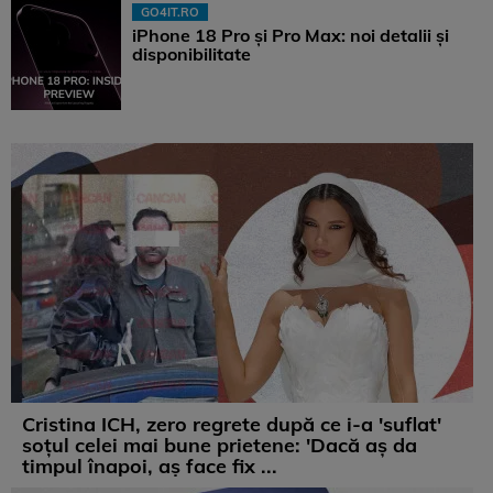
GO4IT.RO
iPhone 18 Pro și Pro Max: noi detalii și
disponibilitate
Cristina ICH, zero regrete după ce i-a 'suflat'
soțul celei mai bune prietene: 'Dacă aș da
timpul înapoi, aș face fix ...