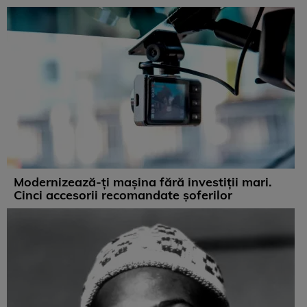
Modernizează-ți mașina fără investiții mari.
Cinci accesorii recomandate șoferilor