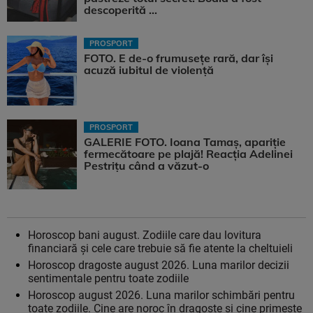
descoperită ...
PROSPORT
FOTO. E de-o frumusețe rară, dar își
acuză iubitul de violență
PROSPORT
GALERIE FOTO. Ioana Tamaş, apariție
fermecătoare pe plajă! Reacția Adelinei
Pestrițu când a văzut-o
Horoscop bani august. Zodiile care dau lovitura
financiară și cele care trebuie să fie atente la cheltuieli
Horoscop dragoste august 2026. Luna marilor decizii
sentimentale pentru toate zodiile
Horoscop august 2026. Luna marilor schimbări pentru
toate zodiile. Cine are noroc în dragoste și cine primește