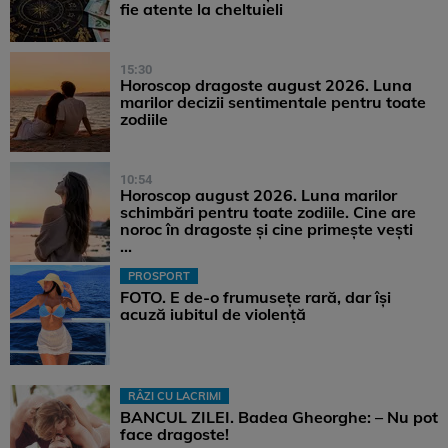
fie atente la cheltuieli
15:30
Horoscop dragoste august 2026. Luna
marilor decizii sentimentale pentru toate
zodiile
10:54
Horoscop august 2026. Luna marilor
schimbări pentru toate zodiile. Cine are
noroc în dragoste și cine primește vești
...
PROSPORT
FOTO. E de-o frumusețe rară, dar își
acuză iubitul de violență
RÂZI CU LACRIMI
BANCUL ZILEI. Badea Gheorghe: – Nu pot
face dragoste!