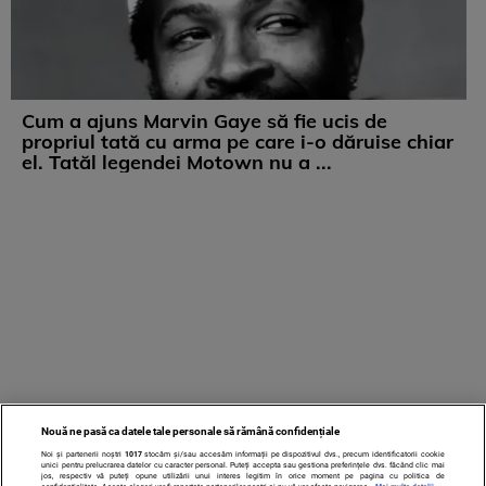
Cum a ajuns Marvin Gaye să fie ucis de
propriul tată cu arma pe care i-o dăruise chiar
el. Tatăl legendei Motown nu a ...
Nouă ne pasă ca datele tale personale să rămână confidențiale
Noi și partenerii noștri
1017
stocăm și/sau accesăm informații pe dispozitivul dvs., precum identificatorii cookie
unici pentru prelucrarea datelor cu caracter personal. Puteți accepta sau gestiona preferințele dvs. făcând clic mai
jos, respectiv vă puteți opune utilizării unui interes legitim în orice moment pe pagina cu politica de