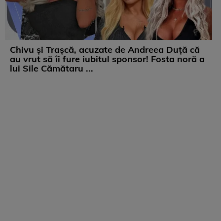
Chivu și Trașcă, acuzate de Andreea Duță că
au vrut să îi fure iubitul sponsor! Fosta noră a
lui Sile Cămătaru ...