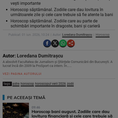
vești importante
Horoscop săptămânal. Zodiile care dau lovitura în
următoarele zile și cele care trebuie să fie atente la bani
Horoscop săptămânal. Zodiile care au parte de
schimbări importante în dragoste, bani și carieră
Publicat: 01 iun. 2026, 10:24
Autor:
Loredana Dumitrașcu
Horoscop
Autor:
Loredana Dumitrașcu
A absolvit Facultatea de Jurnalism și Științele Comunicării din București. A
lucrat încă din 2009 la ProSport ca intern. În…...
VEZI PAGINA AUTORULUI
tags:
astre
horoscop
horoscopul verii 2026
zodii
PE ACEEAȘI TEMĂ
09:46
Horoscop bani august. Zodiile care dau
lovitura financiară și cele care trebuie să