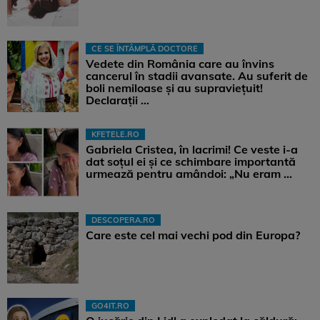
CE SE ÎNTÂMPLĂ DOCTORE
Vedete din România care au învins
cancerul în stadii avansate. Au suferit de
boli nemiloase şi au supravieţuit!
Declarații ...
KFETELE.RO
Gabriela Cristea, în lacrimi! Ce veste i-a
dat soțul ei și ce schimbare importantă
urmează pentru amândoi: „Nu eram ...
DESCOPERA.RO
Care este cel mai vechi pod din Europa?
GO4IT.RO