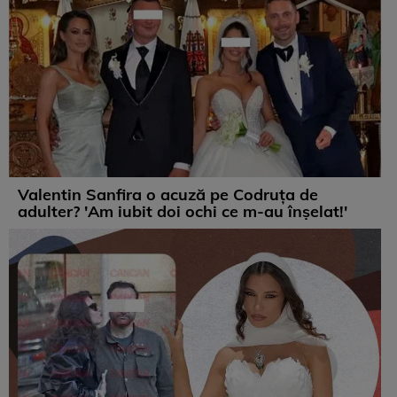
Valentin Sanfira o acuză pe Codruța de
adulter? 'Am iubit doi ochi ce m-au înșelat!'