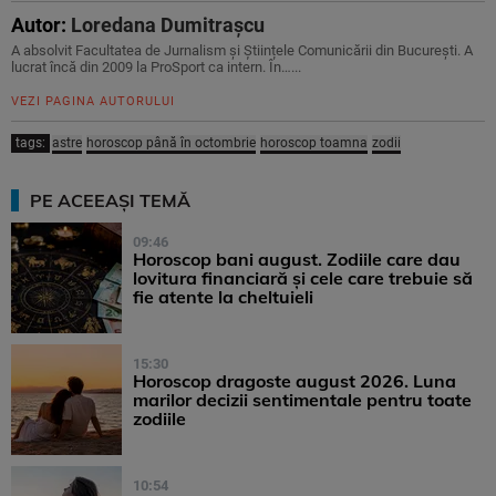
Autor:
Loredana Dumitrașcu
A absolvit Facultatea de Jurnalism și Științele Comunicării din București. A
lucrat încă din 2009 la ProSport ca intern. În…...
VEZI PAGINA AUTORULUI
tags:
astre
horoscop până în octombrie
horoscop toamna
zodii
PE ACEEAȘI TEMĂ
09:46
Horoscop bani august. Zodiile care dau
lovitura financiară și cele care trebuie să
fie atente la cheltuieli
15:30
Horoscop dragoste august 2026. Luna
marilor decizii sentimentale pentru toate
zodiile
10:54