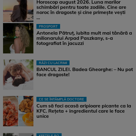
Horoscop august 2026. Luna marilor
schimbări pentru toate zodiile. Cine are
noroc în dragoste și cine primește vești
...
PROSPORT
Antonela Pătruț, iubita mult mai tânără a
milionarului Arpad Paszkany, s-a
fotografiat în jacuzzi
RÂZI CU LACRIMI
BANCUL ZILEI. Badea Gheorghe: – Nu pot
face dragoste!
CE SE ÎNTÂMPLĂ DOCTORE
Cum să faci acasă aripioare picante ca la
KFC. Rețeta + ingredientul care le face
unice
KFETELE.RO