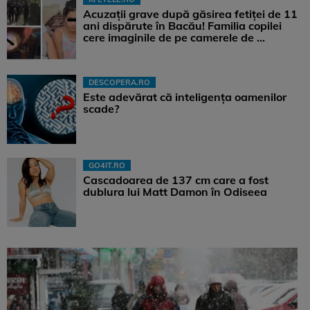
Acuzații grave după găsirea fetiței de 11
ani dispărute în Bacău! Familia copilei
cere imaginile de pe camerele de ...
DESCOPERA.RO
Este adevărat că inteligența oamenilor
scade?
GO4IT.RO
Cascadoarea de 137 cm care a fost
dublura lui Matt Damon în Odiseea