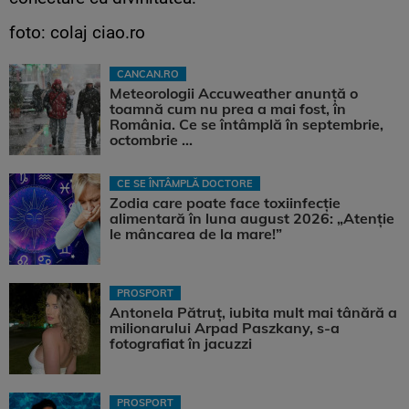
foto: colaj ciao.ro
CANCAN.RO
Meteorologii Accuweather anunță o
toamnă cum nu prea a mai fost, în
România. Ce se întâmplă în septembrie,
octombrie ...
CE SE ÎNTÂMPLĂ DOCTORE
Zodia care poate face toxiinfecție
alimentară în luna august 2026: „Atenție
le mâncarea de la mare!”
PROSPORT
Antonela Pătruț, iubita mult mai tânără a
milionarului Arpad Paszkany, s-a
fotografiat în jacuzzi
PROSPORT