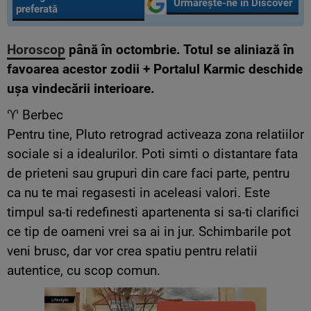
Urmărește-ne în Discover
preferată
Horoscop
pâ
n
ă
î
n o
ctombrie
. T
otul se aliniaz
ă
în
favoarea
acestor zodii + Portalul Karmic deschide
u
ș
a vindec
ă
rii interioare.
♈ Berbec
Pentru tine, Pluto retrograd activeaza zona relatiilor
sociale si a idealurilor. Poti simti o distantare fata
de prieteni sau grupuri din care faci parte, pentru
ca nu te mai regasesti in aceleasi valori. Este
timpul sa-ti redefinesti apartenenta si sa-ti clarifici
ce tip de oameni vrei sa ai in jur. Schimbarile pot
veni brusc, dar vor crea spatiu pentru relatii
autentice, cu scop comun.