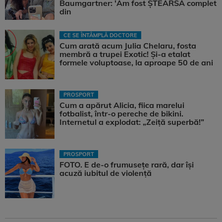
Baumgartner: 'Am fost ȘTEARSĂ complet
din
CE SE ÎNTÂMPLĂ DOCTORE
Cum arată acum Julia Chelaru, fosta
membră a trupei Exotic! Și-a etalat
formele voluptoase, la aproape 50 de ani
PROSPORT
Cum a apărut Alicia, fiica marelui
fotbalist, într-o pereche de bikini.
Internetul a explodat: „Zeiță superbă!”
PROSPORT
FOTO. E de-o frumusețe rară, dar își
acuză iubitul de violență