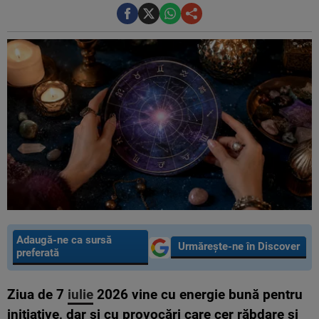
Adaugă-ne ca sursă
Urmărește-ne în Discover
preferată
Ziua de 7
iulie
2026 vine cu energie bună pentru
inițiative, dar și cu provocări care cer răbdare și