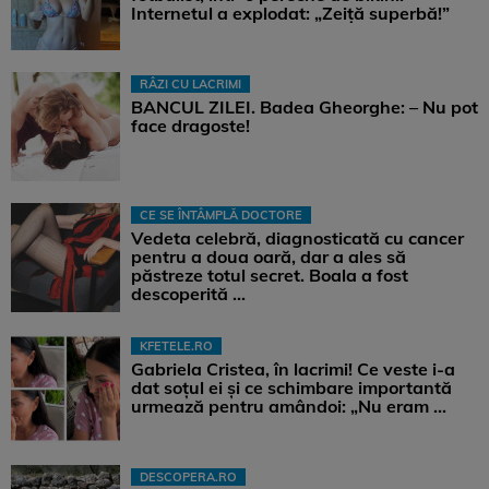
Internetul a explodat: „Zeiță superbă!”
RÂZI CU LACRIMI
BANCUL ZILEI. Badea Gheorghe: – Nu pot
face dragoste!
CE SE ÎNTÂMPLĂ DOCTORE
Vedeta celebră, diagnosticată cu cancer
pentru a doua oară, dar a ales să
păstreze totul secret. Boala a fost
descoperită ...
KFETELE.RO
Gabriela Cristea, în lacrimi! Ce veste i-a
dat soțul ei și ce schimbare importantă
urmează pentru amândoi: „Nu eram ...
DESCOPERA.RO