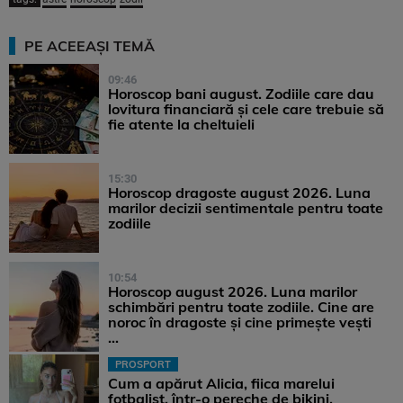
PE ACEEAȘI TEMĂ
09:46
Horoscop bani august. Zodiile care dau
lovitura financiară și cele care trebuie să
fie atente la cheltuieli
15:30
Horoscop dragoste august 2026. Luna
marilor decizii sentimentale pentru toate
zodiile
10:54
Horoscop august 2026. Luna marilor
schimbări pentru toate zodiile. Cine are
noroc în dragoste și cine primește vești
...
PROSPORT
Cum a apărut Alicia, fiica marelui
fotbalist, într-o pereche de bikini.