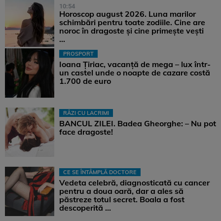
10:54
Horoscop august 2026. Luna marilor
schimbări pentru toate zodiile. Cine are
noroc în dragoste și cine primește vești
...
PROSPORT
Ioana Țiriac, vacanță de mega – lux într-
un castel unde o noapte de cazare costă
1.700 de euro
RÂZI CU LACRIMI
BANCUL ZILEI. Badea Gheorghe: – Nu pot
face dragoste!
CE SE ÎNTÂMPLĂ DOCTORE
Vedeta celebră, diagnosticată cu cancer
pentru a doua oară, dar a ales să
păstreze totul secret. Boala a fost
descoperită ...