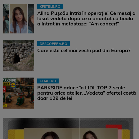
KFETELE.RO
Alina Pușcău intră în operație! Ce mesaj a
lăsat vedeta după ce a anunțat că boala
a intrat în metastaze: “Am cancer!”
DESCOPERA.RO
Care este cel mai vechi pod din Europa?
GO4IT.RO
PARKSIDE aduce în LIDL TOP 7 scule
pentru orice atelier. „Vedeta” ofertei costă
doar 129 de lei