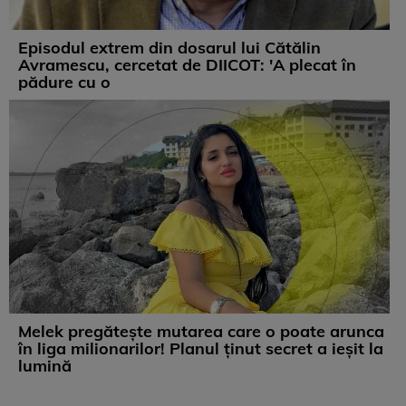
Episodul extrem din dosarul lui Cătălin
Avramescu, cercetat de DIICOT: 'A plecat în
pădure cu o
Melek pregătește mutarea care o poate arunca
în liga milionarilor! Planul ținut secret a ieșit la
lumină