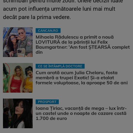
schimbări pentru multe zodii. Unele decizii luate
acum pot influența următoarele luni mai mult
decât pare la prima vedere.
CANCAN.RO
Mihaela Rădulescu a primit o nouă
LOVITURĂ de la părinții lui Felix
Baumgartner: 'Am fost ȘTEARSĂ complet
din
CE SE ÎNTÂMPLĂ DOCTORE
Cum arată acum Julia Chelaru, fosta
membră a trupei Exotic! Și-a etalat
formele voluptoase, la aproape 50 de ani
PROSPORT
Ioana Țiriac, vacanță de mega – lux într-
un castel unde o noapte de cazare costă
1.700 de euro