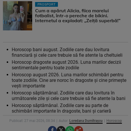
PROSPORT
Cum a apărut Alicia, fiica marelui
fotbalist, într-o pereche de bikini.
Internetul a explodat: „Zeiță superbă!”
Horoscop bani august. Zodiile care dau lovitura
financiară și cele care trebuie să fie atente la cheltuieli
Horoscop dragoste august 2026. Luna marilor decizii
sentimentale pentru toate zodiile
Horoscop august 2026. Luna marilor schimbări pentru
toate zodiile. Cine are noroc în dragoste și cine primește
vești importante
Horoscop săptămânal. Zodiile care dau lovitura în
următoarele zile și cele care trebuie să fie atente la bani
Horoscop săptămânal. Zodiile care au parte de
schimbări importante în dragoste, bani și carieră
Publicat: 27 mai 2026, 08:34
Autor:
Loredana Dumitrașcu
Horoscop