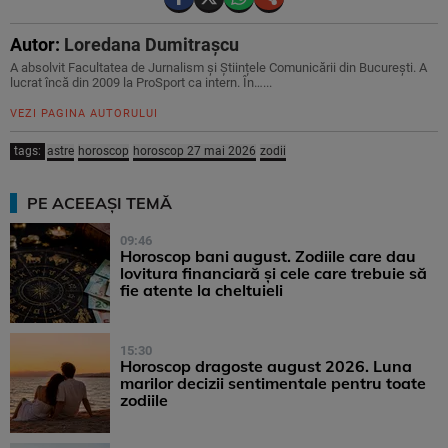
Autor:
Loredana Dumitrașcu
A absolvit Facultatea de Jurnalism și Științele Comunicării din București. A
lucrat încă din 2009 la ProSport ca intern. În…...
VEZI PAGINA AUTORULUI
tags:
astre
horoscop
horoscop 27 mai 2026
zodii
PE ACEEAȘI TEMĂ
09:46
Horoscop bani august. Zodiile care dau
lovitura financiară și cele care trebuie să
fie atente la cheltuieli
15:30
Horoscop dragoste august 2026. Luna
marilor decizii sentimentale pentru toate
zodiile