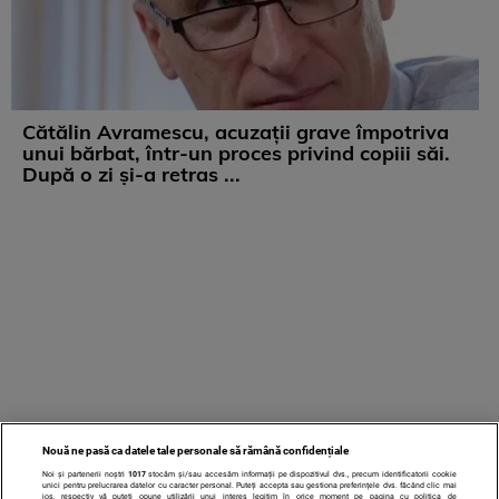
Cătălin Avramescu, acuzații grave împotriva
unui bărbat, într-un proces privind copiii săi.
După o zi și-a retras ...
Nouă ne pasă ca datele tale personale să rămână confidențiale
Noi și partenerii noștri
1017
stocăm și/sau accesăm informații pe dispozitivul dvs., precum identificatorii cookie
unici pentru prelucrarea datelor cu caracter personal. Puteți accepta sau gestiona preferințele dvs. făcând clic mai
jos, respectiv vă puteți opune utilizării unui interes legitim în orice moment pe pagina cu politica de