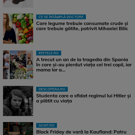
CE SE ÎNTÂMPLĂ DOCTORE
Care legume trebuie consumate crude și
care trebuie gătite, potrivit Mihaelei Bilic
KFETELE.RO
A trecut un an de la tragedia din Spania
în care și-au pierdut viața cei trei copii, iar
mama lor a…
DESCOPERA.RO
Studenta care a sfidat regimul lui Hitler și
a plătit cu viața
GO4IT.RO
Black Friday de vară la Kaufland: Patru