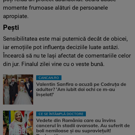
momente frumoase alături de persoanele
apropiate.
Pești
Sensibilitatea este mai puternică decât de obicei,
iar emoțiile pot influența deciziile luate astăzi.
Încearcă să nu te lași afectat de comentariile celor
din jur. Finalul zilei vine cu o veste bună.
CANCAN.RO
Valentin Sanfira o acuză pe Codruța de
adulter? 'Am iubit doi ochi ce m-au
înșelat!'
CE SE ÎNTÂMPLĂ DOCTORE
Vedete din România care au învins
cancerul în stadii avansate. Au suferit de
boli nemiloase şi au supravieţuit!