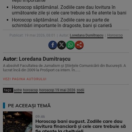
vești importante
Horoscop săptămânal. Zodiile care dau lovitura în
următoarele zile și cele care trebuie să fie atente la bani
Horoscop săptămânal. Zodiile care au parte de
schimbări importante în dragoste, bani și carieră
Publicat: 19 mai 2026, 08:01
Autor:
Loredana Dumitrașcu
Horoscop
Autor:
Loredana Dumitrașcu
A absolvit Facultatea de Jurnalism și Științele Comunicării din București. A
lucrat încă din 2009 la ProSport ca intern. În…...
VEZI PAGINA AUTORULUI
tags:
astre
horoscop
horoscop 19 mai 2026
zodii
PE ACEEAȘI TEMĂ
09:46
Horoscop bani august. Zodiile care dau
lovitura financiară și cele care trebuie să
fie atente la cheltuieli