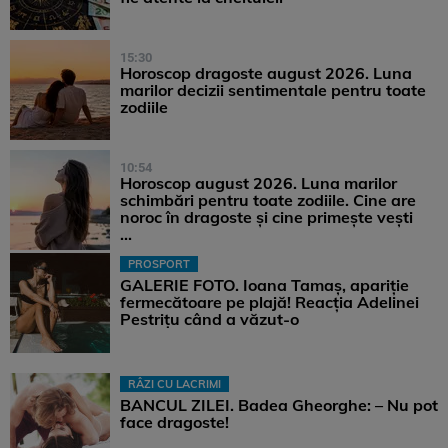
15:30
Horoscop dragoste august 2026. Luna
marilor decizii sentimentale pentru toate
zodiile
10:54
Horoscop august 2026. Luna marilor
schimbări pentru toate zodiile. Cine are
noroc în dragoste și cine primește vești
...
PROSPORT
GALERIE FOTO. Ioana Tamaş, apariție
fermecătoare pe plajă! Reacția Adelinei
Pestrițu când a văzut-o
RÂZI CU LACRIMI
BANCUL ZILEI. Badea Gheorghe: – Nu pot
face dragoste!