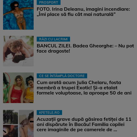
PROSPORT
FOTO. Irina Deleanu, imagini incendiare:
„Îmi place să fiu cât mai naturală”
RÂZI CU LACRIMI
BANCUL ZILEI. Badea Gheorghe: – Nu pot
face dragoste!
CE SE ÎNTÂMPLĂ DOCTORE
Cum arată acum Julia Chelaru, fosta
membră a trupei Exotic! Și-a etalat
formele voluptoase, la aproape 50 de ani
KFETELE.RO
Acuzații grave după găsirea fetiței de 11
ani dispărute în Bacău! Familia copilei
cere imaginile de pe camerele de ...