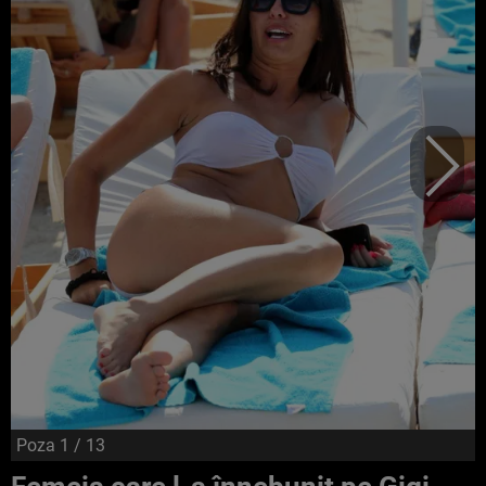
Poza
1
/ 13