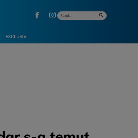
EXCLUSIV
, dar s-a temut