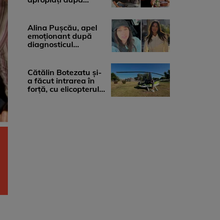
diagnosticul care a
șocat-o. Ce spun
medicii, ...
Alina Pușcău, apel
emoționant după
diagnosticul
devastator: „Am
cinci tumori. Vă rog
...
Cătălin Botezatu și-
a făcut intrarea în
forță, cu elicopterul,
la Young Island
Festival ...