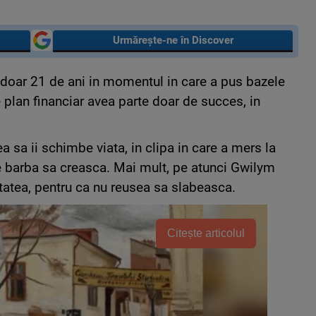
Urmărește-ne în Discover
doar 21 de ani in momentul in care a pus bazele
 plan financiar avea parte doar de succes, in
a sa ii schimbe viata, in clipa in care a mers la
lase barba sa creasca. Mai mult, pe atunci Gwilym
atea, pentru ca nu reusea sa slabeasca.
Citește articolul