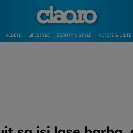
VEDETE
LIFESTYLE
BEAUTY & STYLE
RETETE & DIETE
tuit sa isi lase barba