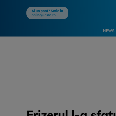
Ai un pont? Scrie la
online@ciao.ro
NEWS
Frizerul l-a sfa