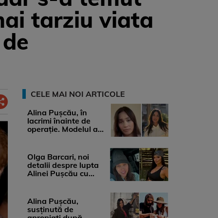
ai tarziu viata
 de
CELE MAI NOI ARTICOLE
Alina Pușcău, în
lacrimi înainte de
operație. Modelul a
anunțat că suferă de
cancer ...
Olga Barcari, noi
detalii despre lupta
Alinei Pușcău cu
boala. Cât ar costa
tratamentul ...
Alina Pușcău,
susținută de
apropiați după