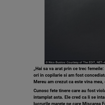
„Hai sa va arat prin ce trec femeile
ori in copilarie si am fost concedi
Mereu am crezut ca este vina mea, 
Cunosc fete tinere care au fost viol
intamplat asta. Ele cred ca li se in
lucrurile marete pe care Miscarea Fe