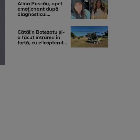
medicii, ...
Alina Pușcău, apel
emoționant după
diagnosticul
devastator: „Am
cinci tumori. Vă rog
...
Cătălin Botezatu și-
a făcut intrarea în
forță, cu elicopterul,
la Young Island
Festival ...