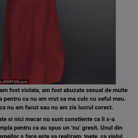
: am fost violata, am fost abuzata sexual de multe
ata pentru ca nu am vrut sa ma culc cu seful meu.
ca nu am facut sau nu am zis lucrul corect.
ate si nici macar nu sunt constiente ca li s-a
tampla pentru ca au spus un ‘nu’ gresit. Unul din
meilor o face este sa realizam, toate, ca violul