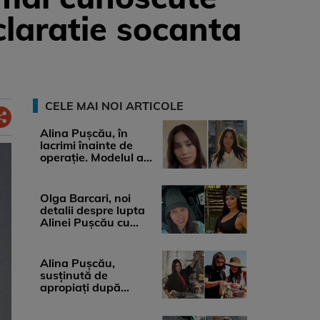
claratie socanta
CELE MAI NOI ARTICOLE
Alina Pușcău, în
lacrimi înainte de
operație. Modelul a
anunțat că suferă de
cancer ...
Olga Barcari, noi
detalii despre lupta
Alinei Pușcău cu
boala. Cât ar costa
tratamentul ...
Alina Pușcău,
susținută de
apropiați după
diagnosticul care a
șocat-o. Ce spun