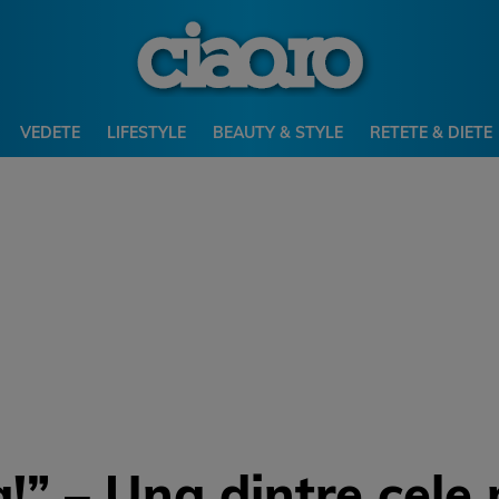
VEDETE
LIFESTYLE
BEAUTY & STYLE
RETETE & DIETE
a!” – Una dintre cele