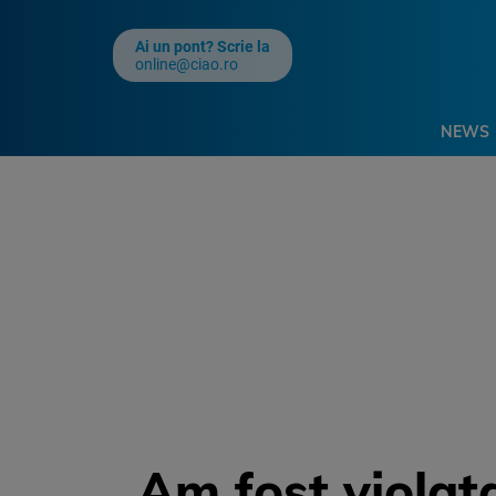
Ai un pont? Scrie la
online@ciao.ro
NEWS
„Am fost violat