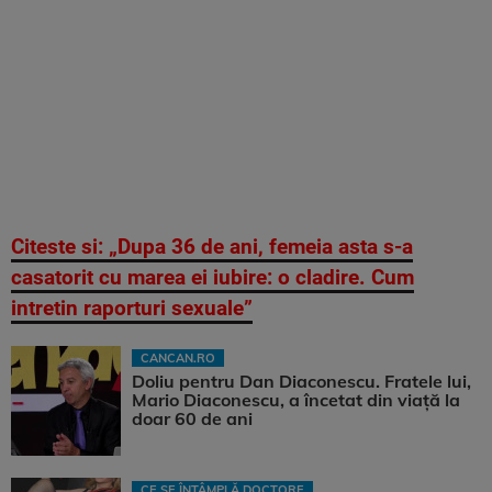
Citeste si: „Dupa 36 de ani, femeia asta s-a
casatorit cu marea ei iubire: o cladire. Cum
intretin raporturi sexuale”
CANCAN.RO
Doliu pentru Dan Diaconescu. Fratele lui,
Mario Diaconescu, a încetat din viață la
doar 60 de ani
CE SE ÎNTÂMPLĂ DOCTORE