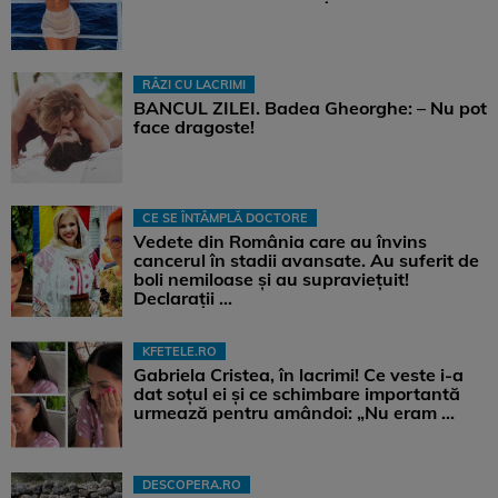
RÂZI CU LACRIMI
BANCUL ZILEI. Badea Gheorghe: – Nu pot
face dragoste!
CE SE ÎNTÂMPLĂ DOCTORE
Vedete din România care au învins
cancerul în stadii avansate. Au suferit de
boli nemiloase şi au supravieţuit!
Declarații ...
KFETELE.RO
Gabriela Cristea, în lacrimi! Ce veste i-a
dat soțul ei și ce schimbare importantă
urmează pentru amândoi: „Nu eram ...
DESCOPERA.RO