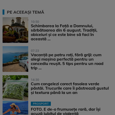
PE ACEEAȘI TEMĂ
10:50
Schimbarea la Față a Domnului,
sărbătoarea din 6 august. Tradiții,
obiceiuri și ce este bine să faci în
această ...
07:23
Vacanță pe patru roți, fără griji: cum
alegi mașina perfectă pentru un
concediu reușit. 5 tips pentru un road
trip ...
14:30
Cum congelezi corect fasolea verde
păstăi. Trucurile care îi păstrează gustul
și textura până la un an
PROSPORT
FOTO. E de-o frumusețe rară, dar își
acuză iubitul de violență