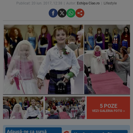
Publicat: 20 iun. 2017, 12:38
Autor:
Echipa Ciao.ro
Lifestyle
5 POZE
VEZI GALERIA FOTO »
Adaugă-ne ca sursă