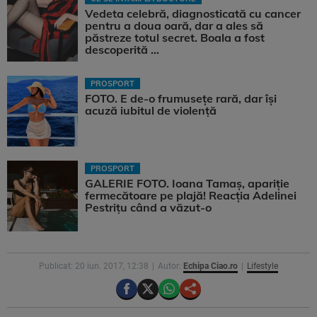
Vedeta celebră, diagnosticată cu cancer
pentru a doua oară, dar a ales să
păstreze totul secret. Boala a fost
descoperită ...
PROSPORT
FOTO. E de-o frumusețe rară, dar își
acuză iubitul de violență
PROSPORT
GALERIE FOTO. Ioana Tamaş, apariție
fermecătoare pe plajă! Reacția Adelinei
Pestrițu când a văzut-o
Publicat: 20 iun. 2017, 12:38
Autor:
Echipa Ciao.ro
Lifestyle