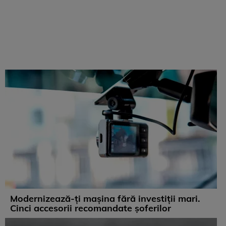
Modernizează-ți mașina fără investiții mari.
Cinci accesorii recomandate șoferilor