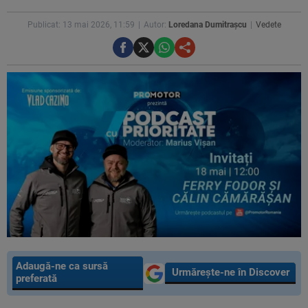
Publicat: 13 mai 2026, 11:59
Autor:
Loredana Dumitrașcu
Vedete
Adaugă-ne ca sursă
Urmărește-ne în Discover
preferată