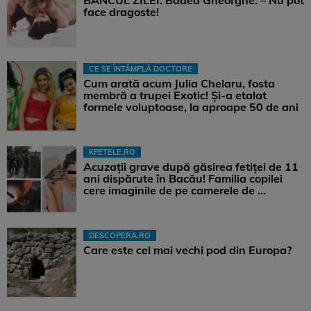
BANCUL ZILEI. Badea Gheorghe: – Nu pot
face dragoste!
CE SE ÎNTÂMPLĂ DOCTORE
Cum arată acum Julia Chelaru, fosta
membră a trupei Exotic! Și-a etalat
formele voluptoase, la aproape 50 de ani
KFETELE.RO
Acuzații grave după găsirea fetiței de 11
ani dispărute în Bacău! Familia copilei
cere imaginile de pe camerele de ...
DESCOPERA.RO
Care este cel mai vechi pod din Europa?