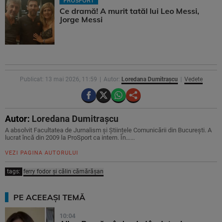
PROSPORT
Ce dramă! A murit tatăl lui Leo Messi,
Jorge Messi
Publicat: 13 mai 2026, 11:59
Autor:
Loredana Dumitrașcu
Vedete
Autor:
Loredana Dumitrașcu
A absolvit Facultatea de Jurnalism și Științele Comunicării din București. A
lucrat încă din 2009 la ProSport ca intern. În…...
VEZI PAGINA AUTORULUI
tags:
ferry fodor și călin cămărășan
PE ACEEAȘI TEMĂ
10:04