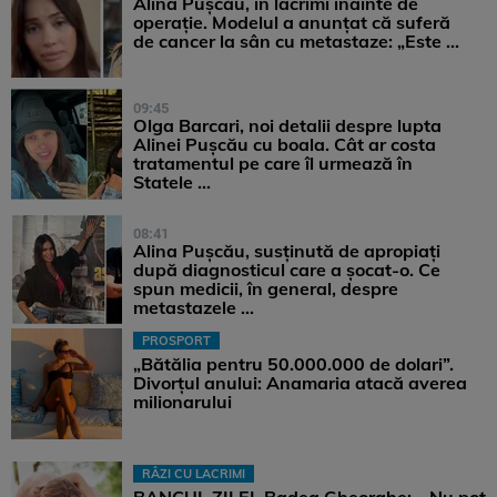
Alina Pușcău, în lacrimi înainte de
operație. Modelul a anunțat că suferă
de cancer la sân cu metastaze: „Este ...
09:45
Olga Barcari, noi detalii despre lupta
Alinei Pușcău cu boala. Cât ar costa
tratamentul pe care îl urmează în
Statele ...
08:41
Alina Pușcău, susținută de apropiați
după diagnosticul care a șocat-o. Ce
spun medicii, în general, despre
metastazele ...
PROSPORT
„Bătălia pentru 50.000.000 de dolari”.
Divorțul anului: Anamaria atacă averea
milionarului
RÂZI CU LACRIMI