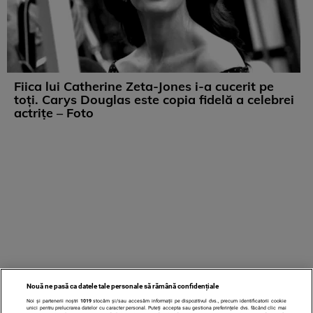
Fiica lui Catherine Zeta-Jones i-a cucerit pe
toți. Carys Douglas este copia fidelă a celebrei
actrițe – Foto
Nouă ne pasă ca datele tale personale să rămână confidențiale
Noi și partenerii noștri
1019
stocăm și/sau accesăm informații pe dispozitivul dvs., precum identificatorii cookie
unici pentru prelucrarea datelor cu caracter personal. Puteți accepta sau gestiona preferințele dvs. făcând clic mai