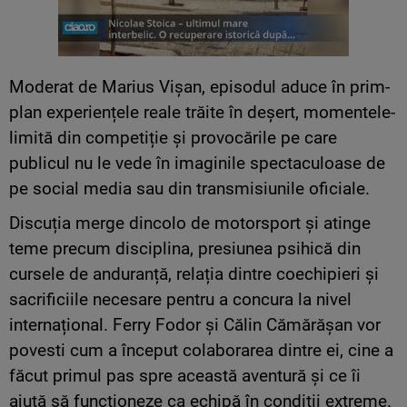
Moderat de Marius Vișan, episodul aduce în prim-
plan experiențele reale trăite în deșert, momentele-
limită din competiție și provocările pe care
publicul nu le vede în imaginile spectaculoase de
pe social media sau din transmisiunile oficiale.
Discuția merge dincolo de motorsport și atinge
teme precum disciplina, presiunea psihică din
cursele de anduranță, relația dintre coechipieri și
sacrificiile necesare pentru a concura la nivel
internațional. Ferry Fodor și Călin Cămărășan vor
povesti cum a început colaborarea dintre ei, cine a
făcut primul pas spre această aventură și ce îi
ajută să funcționeze ca echipă în condiții extreme.