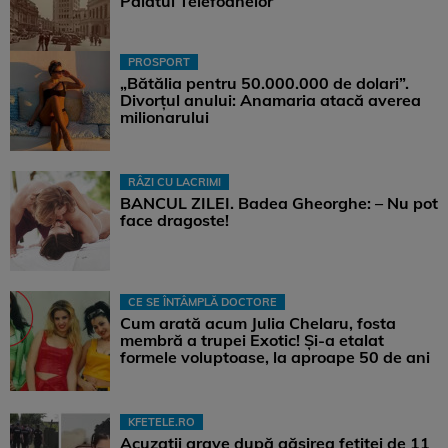
Palatul Telefoanelor
PROSPORT
„Bătălia pentru 50.000.000 de dolari”.
Divorțul anului: Anamaria atacă averea
milionarului
RÂZI CU LACRIMI
BANCUL ZILEI. Badea Gheorghe: – Nu pot
face dragoste!
CE SE ÎNTÂMPLĂ DOCTORE
Cum arată acum Julia Chelaru, fosta
membră a trupei Exotic! Și-a etalat
formele voluptoase, la aproape 50 de ani
KFETELE.RO
Acuzații grave după găsirea fetiței de 11