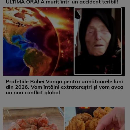
ULTIMA ORĂ! A murit într-un accident teribil!
Profețiile Babei Vanga pentru următoarele luni
din 2026. Vom întâlni extratereștri și vom avea
un nou conflict global